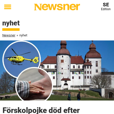
SE
Edition
Toggle
menu
nyhet
Newsner
»
nyhet
Förskolpojke död efter