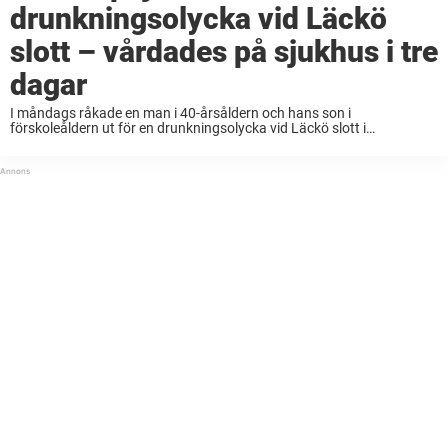
drunkningsolycka vid Läckö
slott – vårdades på sjukhus i tre
dagar
I måndags råkade en man i 40-årsåldern och hans son i
förskoleåldern ut för en drunkningsolycka vid Läckö slott i
Västergötland. Pappan dog direkt men pojken fördes med helikopter
till Sahlgrenska i Göteborg, där han ...