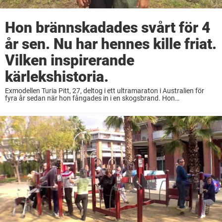
Hon brännskadades svårt för 4
år sen. Nu har hennes kille friat.
Vilken inspirerande
kärlekshistoria.
Exmodellen Turia Pitt, 27, deltog i ett ultramaraton i Australien för
fyra år sedan när hon fångades in i en skogsbrand. Hon
brännskadades svårt på 64 procent av kroppen. Läkarna sa till henne
att hon ...