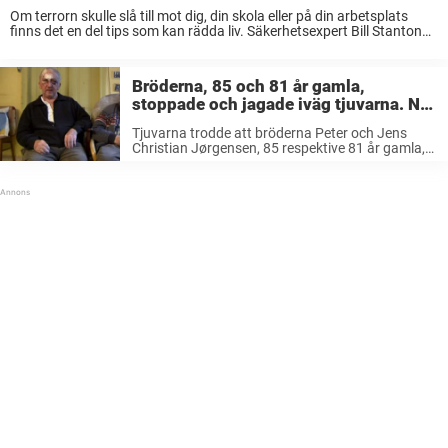
Om terrorn skulle slå till mot dig, din skola eller på din arbetsplats
finns det en del tips som kan rädda liv. Säkerhetsexpert Bill Stanton
har för CNN visat hur vi kan skydda oss vid ...
Bröderna, 85 och 81 år gamla,
stoppade och jagade iväg tjuvarna. Nu
hyllas de som hjältar.
Tjuvarna trodde att bröderna Peter och Jens
Christian Jørgensen, 85 respektive 81 år gamla,
var enkla måltavlor. Men detta skulle snart
tjuvarna få ångra. På lördagskvällen var
bröderna Peter och Jens Christian hemma på sin
...