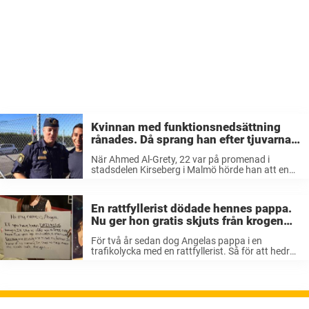
Kvinnan med funktionsnedsättning
rånades. Då sprang han efter tjuvarna
och höll fast dom. Nu hyllas Ahmed av
När Ahmed Al-Grety, 22 var på promenad i
polisen.
stadsdelen Kirseberg i Malmö hörde han att en
kvinna skrek att hon hade blivit rånad. Det fanns
flera människor runtomkring men ingen
reagerade när. Hon hade knuffats ...
En rattfyllerist dödade hennes pappa.
Nu ger hon gratis skjuts från krogen
för att hedra honom.
För två år sedan dog Angelas pappa i en
trafikolycka med en rattfyllerist. Så för att hedra
sin pappa erbjuder hon fulla människor skjuts
hem. Så här står det på skylten som Angela höll
upp ...