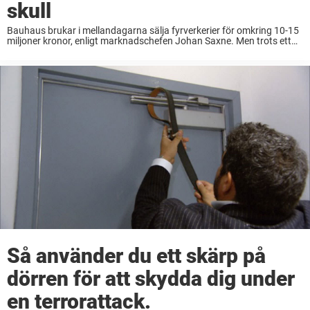
skull
Bauhaus brukar i mellandagarna sälja fyrverkerier för omkring 10-15
miljoner kronor, enligt marknadschefen Johan Saxne. Men trots ett
stort inkomstbortfall har man nu alltså valt att sluta sälja fyrverkerier.
För djurens skull, miljön och på ...
Så använder du ett skärp på
dörren för att skydda dig under
en terrorattack.