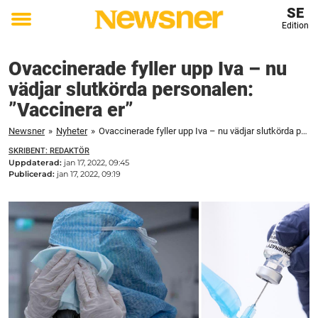
SE
Edition
Toggle
menu
Ovaccinerade fyller upp Iva – nu
vädjar slutkörda personalen:
”Vaccinera er”
Newsner
»
Nyheter
»
Ovaccinerade fyller upp Iva – nu vädjar slutkörda personalen: "Vaccinera er"
SKRIBENT: REDAKTÖR
Uppdaterad:
jan 17, 2022, 09:45
Publicerad:
jan 17, 2022, 09:19