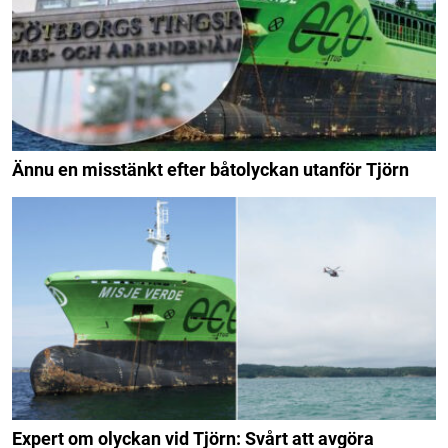
Ännu en misstänkt efter båtolyckan utanför Tjörn
Expert om olyckan vid Tjörn: Svårt att avgöra