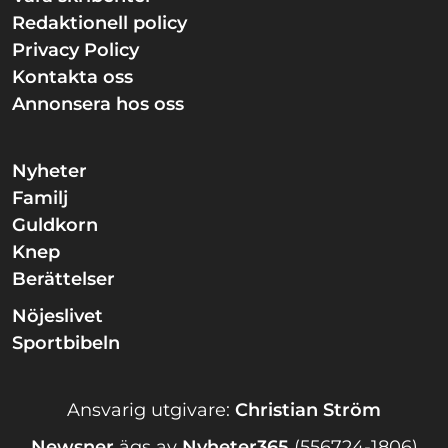
Redaktionell policy
Privacy Policy
Kontakta oss
Annonsera hos oss
Nyheter
Familj
Guldkorn
Knep
Berättelser
Nöjeslivet
Sportbibeln
Ansvarig utgivare:
Christian Ström
Newsner
ägs av
Nyheter365
(556724-1806)