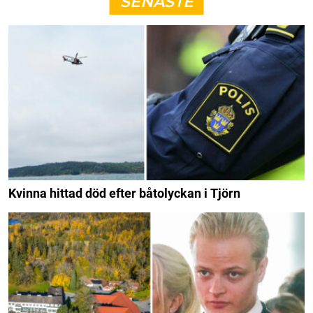
SENASTE
Kvinna hittad död efter båtolyckan i Tjörn