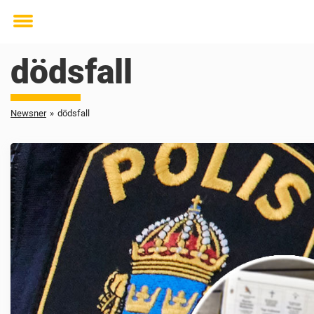
Toggle
menu
dödsfall
Newsner
»
dödsfall