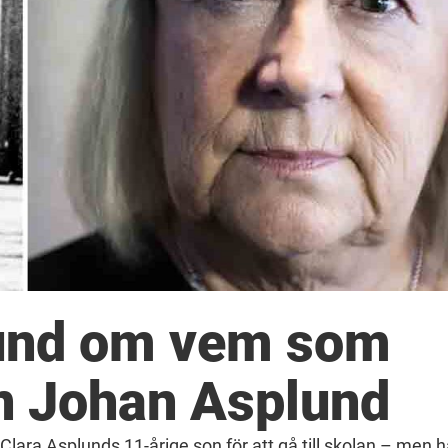
und om vem som
n Johan Asplund
lara Asplunds 11-årige son för att gå till skolan – men