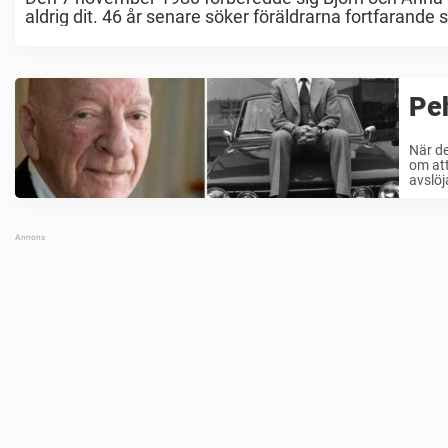
aldrig dit. 46 år senare söker föräldrarna fortfarand
Peh
När d
om att
avslöja