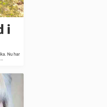
 i
ika. Nu har
.