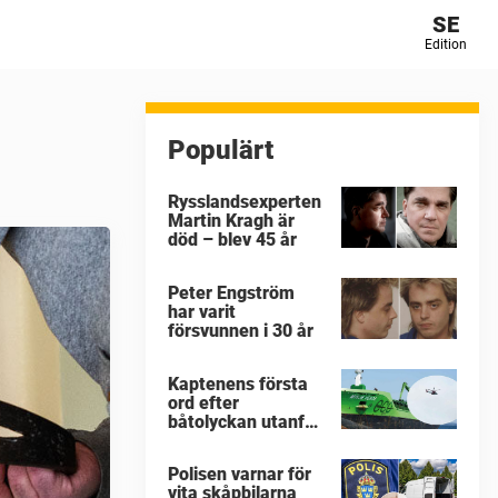
SE
Edition
Populärt
Rysslandsexperten
Martin Kragh är
död – blev 45 år
Peter Engström
har varit
försvunnen i 30 år
Kaptenens första
ord efter
båtolyckan utanför
Tjörn
Polisen varnar för
vita skåpbilarna