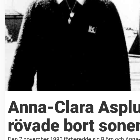
Anna-Clara Aspl
rövade bort sone
Den 7 november 1980 förberedde sig Björn och Anna-C