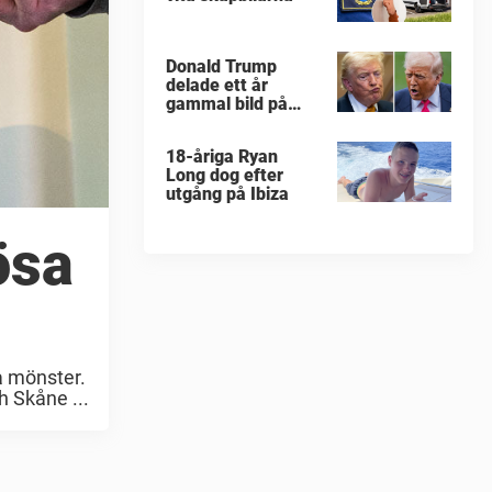
Donald Trump
delade ett år
gammal bild på
militärattack
18-åriga Ryan
Long dog efter
utgång på Ibiza
ösa
a mönster.
h Skåne ...