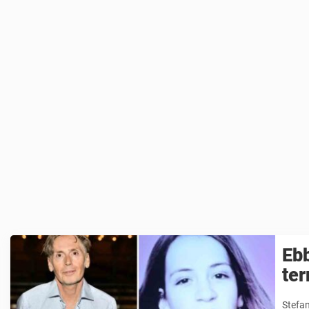
Ebb
ter
Stefan