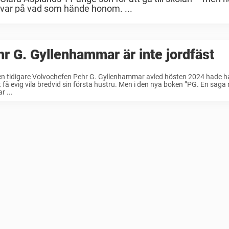
e svar på vad som hände honom. ...
r G. Gyllenhammar är inte jordfäst
en tidigare Volvochefen Pehr G. Gyllenhammar avled hösten 2024 hade 
 få evig vila bredvid sin första hustru. Men i den nya boken ”PG. En saga 
r ...