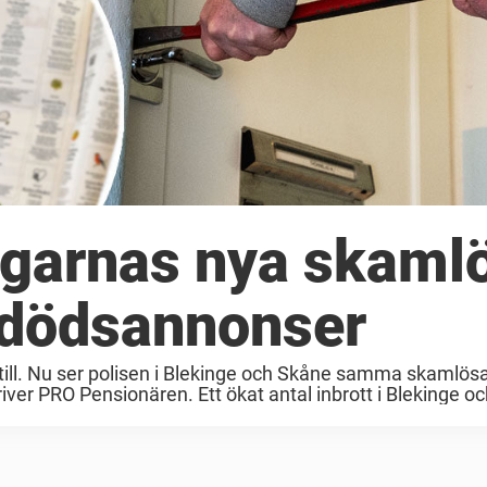
agarnas nya skaml
 dödsannonser
till. Nu ser polisen i Blekinge och Skåne samma skamlös
er PRO Pensionären. Ett ökat antal inbrott i Blekinge oc