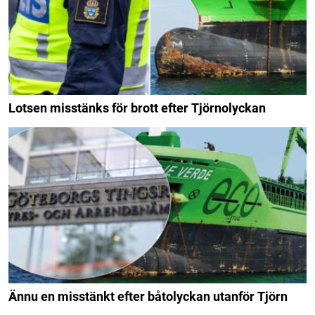
Lotsen misstänks för brott efter Tjörnolyckan
Ännu en misstänkt efter båtolyckan utanför Tjörn