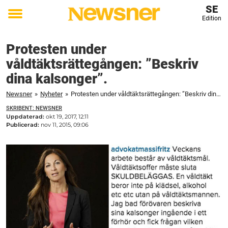
SE
Edition
Toggle
menu
Protesten under
våldtäktsrättegången: ”Beskriv
dina kalsonger”.
Newsner
»
Nyheter
»
Protesten under våldtäktsrättegången: ”Beskriv dina kalsonger”.
SKRIBENT: NEWSNER
Uppdaterad:
okt 19, 2017, 12:11
Publicerad:
nov 11, 2015, 09:06