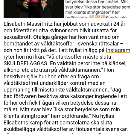
Elisabeth Massi Fritz har jobbat som advokat i 24 år
och företräder ofta kvinnor som blivit utsatta för
sexualbrott. Otaliga gånger har hon varit med om
bemötandet av våldtäktsoffer i svenska rättsalar –
och hon är trött på det. I ett hyllat inlägg på
Instagram
ryter hon nu ifrån: ”Våldtäktsoffer måste sluta
SKULDBELÄGGAS. En våldtäkt beror inte på klädsel,
alkohol etc etc utan på våldtäktsmannen.” Hon
beskriver själv hur hon efter en fråga om
våldtäktsoffret underkläder kontrat med en
uppmaning till misstänkte våldtäktsmannen. ”Jag
bad förövaren beskriva sina kalsonger ingående i ett
förhör och fick frågan vilken betydelse dessa har i
målet. Mitt svar blev ”lika stor betydelse som min
klients stringtrosor” herr ordförande.” Nu hyllas
Elisabeths kamp för att domstolarna ska sluta
skuldbelägga våldtäksoffer av tiotusentals svenskar.