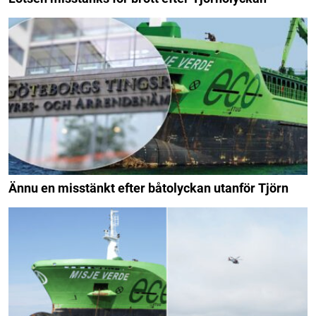
Ännu en misstänkt efter båtolyckan utanför Tjörn