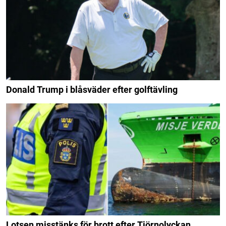
Donald Trump i blåsväder efter golftävling
Lotsen misstänks för brott efter Tjörnolyckan