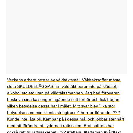
Veckans arbete består av våldtäktsmål. Våldtäktsoffer måste
sluta SKULDBELÄGGAS. En våldtäkt beror inte på klädsel,
alkohol etc etc utan på våldtäktsmannen. Jag bad förövaren
beskriva sina kalsonger ingående i ett förhör och fick frågan
vilken betydelse dessa har i målet. Mitt svar blev ”lika stor
betydelse som min klients stringtrosor” herr ordförande. ???
Kunde inte låta bli. Kämpar på i dessa mål och jobbar stenhårt
med att förändra attityderna i rättssalen. Brottsoffrets har
också rätt till rättssäkerhet. ??? #fattanu #fattaman #våldtäkt