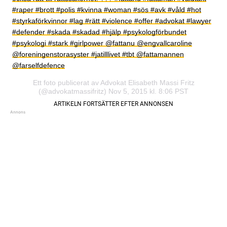
#raper #brott #polis #kvinna #woman #sös #avk #våld #hot
#styrkaförkvinnor #lag #rätt #violence #offer #advokat #lawyer
#defender #skada #skadad #hjälp #psykologförbundet
#psykologi #stark #girlpower @fattanu @engvallcaroline
@foreningenstorasyster #jatilllivet #tbt @fattamannen
@farselfdefence
Ett foto publicerat av Advokat Elisabeth Massi Fritz
(@advokatmassifritz) Nov 5, 2015 kl. 8:06 PST