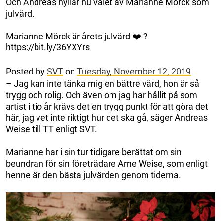
Och Andreas hyllar nu valet av Marianne Mörck som
julvärd.
Marianne Mörck är årets julvärd ❤️ ?
https://bit.ly/36YXYrs
Posted by
SVT
on
Tuesday, November 12, 2019
– Jag kan inte tänka mig en bättre värd, hon är så
trygg och rolig. Och även om jag har hållit på som
artist i tio år krävs det en trygg punkt för att göra det
här, jag vet inte riktigt hur det ska gå, säger Andreas
Weise till TT enligt SVT.
Marianne har i sin tur tidigare berättat om sin
beundran för sin företrädare Arne Weise, som enligt
henne är den bästa julvärden genom tiderna.