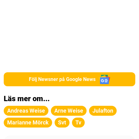
Följ Newsner på Google News
Läs mer om...
Andreas Weise
Arne Weise
Julafton
Marianne Mörck
Svt
Tv