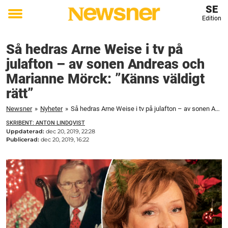
SE
Edition
Toggle
menu
Så hedras Arne Weise i tv på
julafton – av sonen Andreas och
Marianne Mörck: ”Känns väldigt
rätt”
Newsner
»
Nyheter
»
Så hedras Arne Weise i tv på julafton – av sonen Andreas och Marianne Mörck: ”Känns väldigt rätt”
SKRIBENT: ANTON LINDQVIST
Uppdaterad:
dec 20, 2019, 22:28
Publicerad:
dec 20, 2019, 16:22