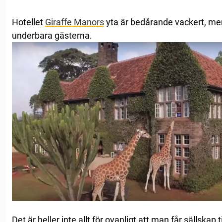
Hotellet
Giraffe Manors
yta är bedårande vackert, men
underbara gästerna.
Det är heller inte allt för ovanligt att man får sällskap ti