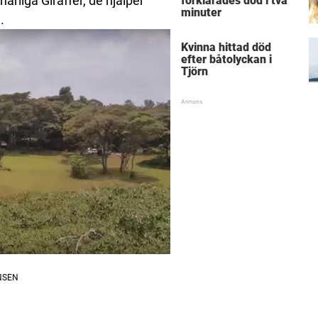
rliga Giraffer, de hjälper
förklarades död i två
minuter
.
Kvinna hittad död
efter båtolyckan i
Tjörn