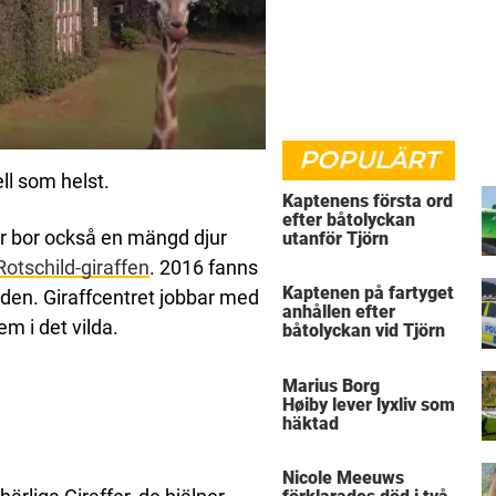
POPULÄRT
ell som helst.
Kaptenens första ord
efter båtolyckan
är bor också en mängd djur
utanför Tjörn
Rotschild-giraffen
. 2016 fanns
Kaptenen på fartyget
lden. Giraffcentret jobbar med
anhållen efter
m i det vilda.
båtolyckan vid Tjörn
Marius Borg
Høiby lever lyxliv som
häktad
Nicole Meeuws