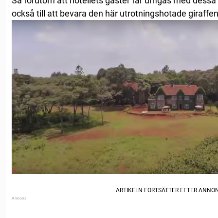
Så förutom att hotellets gäster får umgås med dessa hä
också till att bevara den här utrotningshotade giraffen