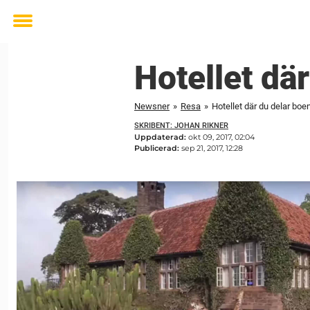
Toggle
menu
Hotellet dä
Newsner
»
Resa
»
Hotellet där du delar boe
SKRIBENT: JOHAN RIKNER
Uppdaterad:
okt 09, 2017, 02:04
Publicerad:
sep 21, 2017, 12:28