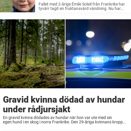
Fallet med 2-årige Émile Soleil från Frankrike har
tyvärr tagit en fruktansvärd vändning. Nu har
familjemedlemmar gripits för mord.
Gravid kvinna dödad av hundar
under rådjursjakt
En gravid kvinna dödades av hundar när hon var ute med sin
egen hund i en skog i norra Frankrike. Den 29-åriga kvinnans kropp
hittades på lördagen i skogen utanför staden Villers-Cotterêts,
omkring nio mil nordost om Paris. Händelsen inträffade vid en jakt ...