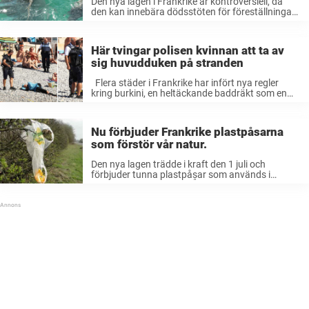
Den nya lagen i Frankrike är kontroversiell, då
den kan innebära dödsstöten för föreställningar
med delfiner och späckhuggare. Lagen förbjuder
parker att föda upp delfiner och späckhuggare i
fångenskap. Det blir även förbjudet att ha valar,
Här tvingar polisen kvinnan att ta av
...
sig huvudduken på stranden
Flera städer i Frankrike har infört nya regler
kring burkini, en heltäckande baddräkt som en
del muslimska kvinnor använder när de badar.
Reglerna är kontroversiella och fortfarande
väldigt nya. Men nu verkar det som ...
Nu förbjuder Frankrike plastpåsarna
som förstör vår natur.
Den nya lagen trädde i kraft den 1 juli och
förbjuder tunna plastpåsar som används i
mataffärer och butiker. Återanvändbara
varianter är fortfarande tillåtna. Den nya lagen är
ett led i att EU förra året ...