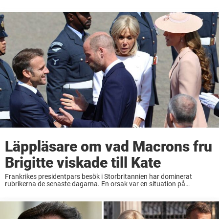
Läppläsare om vad Macrons fru
Brigitte viskade till Kate
Frankrikes presidentpars besök i Storbritannien har dominerat
rubrikerna de senaste dagarna. En orsak var en situation på
flygplatsen som direkt fångade många människors uppmärksamhet.
Nu berättar en läppavläsare vad Brigitte Macron viskade till
prinsessan Catherine ...