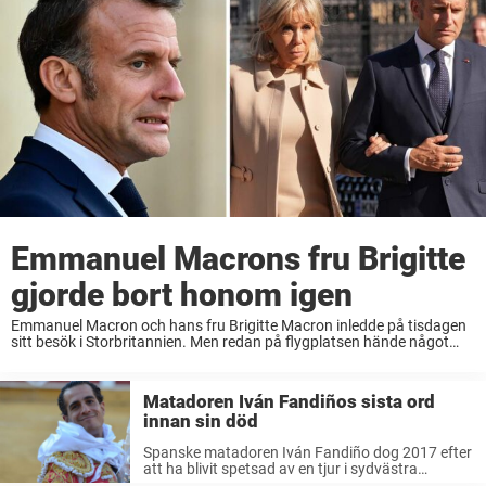
Emmanuel Macrons fru Brigitte
gjorde bort honom igen
Emmanuel Macron och hans fru Brigitte Macron inledde på tisdagen
sitt besök i Storbritannien. Men redan på flygplatsen hände något
igen som stal allas uppmärksamhet. Frankrikes president Emmanuel
Macron är på ett tre dagar långt ...
Matadoren Iván Fandiños sista ord
innan sin död
Spanske matadoren Iván Fandiño dog 2017 efter
att ha blivit spetsad av en tjur i sydvästra
Frankrike. Läs om hans sista ögonblick.