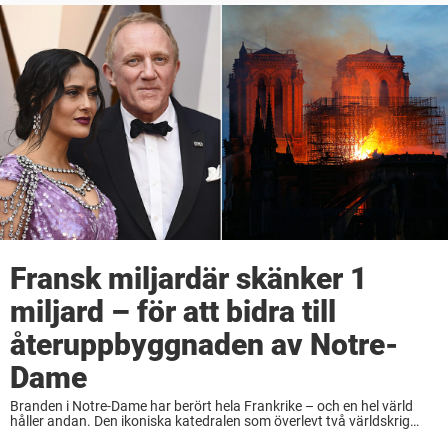
Fransk miljardär skänker 1
miljard – för att bidra till
återuppbyggnaden av Notre-
Dame
Branden i Notre-Dame har berört hela Frankrike – och en hel värld
håller andan. Den ikoniska katedralen som överlevt två världskrig
stod i lågor natten mellan måndag och tisdag. Nu meddelar den