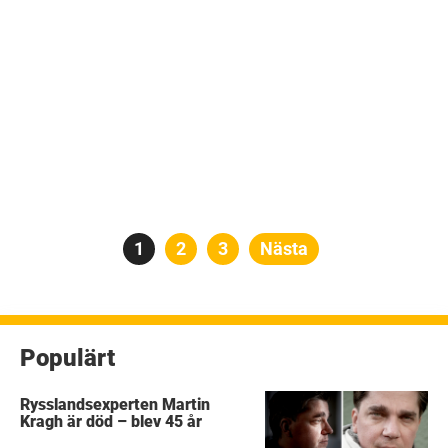
Sidnumrering
Sida
1
Sida
2
Sida
3
Nästa
för
inlägg
Populärt
Rysslandsexperten Martin
Kragh är död – blev 45 år