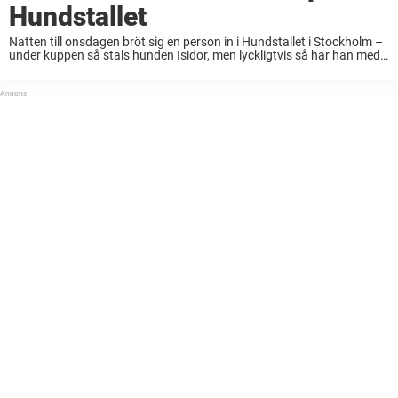
Hundstallet
Natten till onsdagen bröt sig en person in i Hundstallet i Stockholm –
under kuppen så stals hunden Isidor, men lyckligtvis så har han med
allmänhetens hjälp kommit till rätta. – Vi har en rätt ...