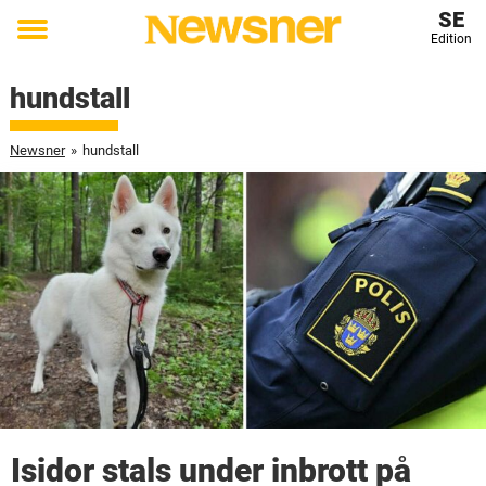
SE
Edition
Toggle
menu
hundstall
Newsner
»
hundstall
Isidor stals under inbrott på