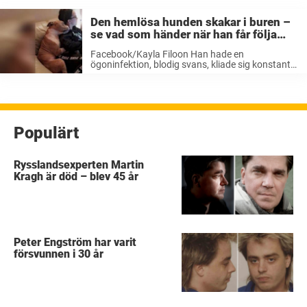
Den hemlösa hunden skakar i buren –
se vad som händer när han får följa
med hem
Facebook/Kayla Filoon Han hade en
ögoninfektion, blodig svans, kliade sig konstant
och såg allmänt dyster ut. Kayla beslutade sig
för att ta med hunden ut en stund. Russ höll sig
tätt intill Kayla och varje ...
Populärt
Rysslandsexperten Martin
Kragh är död – blev 45 år
Peter Engström har varit
försvunnen i 30 år