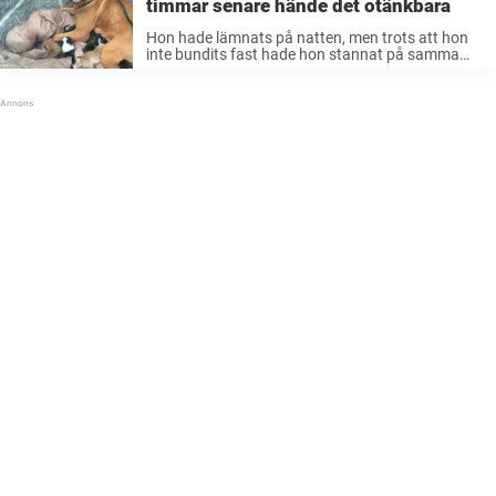
timmar senare hände det otänkbara
Hon hade lämnats på natten, men trots att hon
inte bundits fast hade hon stannat på samma
plats och tagit väl hand om alla sina valpar.
Personalen som hittade de elva hundarna var
mycket förvånad, ...