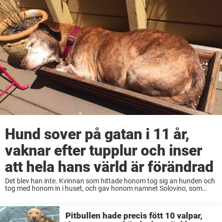
Hund sover på gatan i 11 år,
vaknar efter tupplur och inser
att hela hans värld är förändrad
Det blev han inte. Kvinnan som hittade honom tog sig an hunden och
tog med honom in i huset, och gav honom namnet Solovino, som
betyder ”han som kommer ensam”, på spanska. Solovino fick stanna
...
Pitbullen hade precis fött 10 valpar,