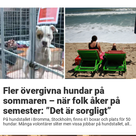
Fler övergivna hundar på
sommaren – när folk åker på
semester: ”Det är sorgligt”
På hundstallet i Bromma, Stockholm, finns 41 boxar och plats för 50
hundar. Många volontärer sliter men vissa jobbar på hundstallet, allt
för att ta hand om hemlösa hundar. Allt fler hundar övergivna på
sommaren ...