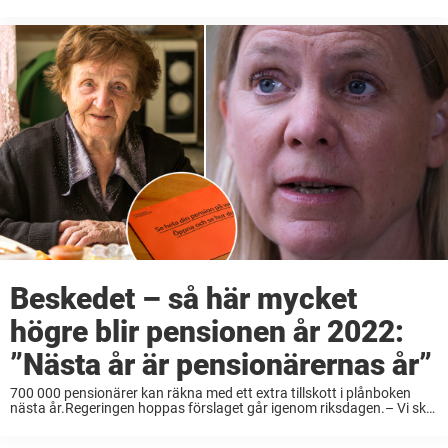
fattigpensionärer.Detta enligt en ny Sifo-undersökning.–
Garantitillägget som kommer kunna betalas ut redan i augusti är en
livboj till alla de ...
Beskedet – så här mycket
högre blir pensionen år 2022:
”Nästa år är pensionärernas år”
700 000 pensionärer kan räkna med ett extra tillskott i plånboken
nästa år.Regeringen hoppas förslaget går igenom riksdagen.– Vi ska
inte ha fattigpensionärer i vårt land. Vi är ett av världens rikaste
länder och vi ...