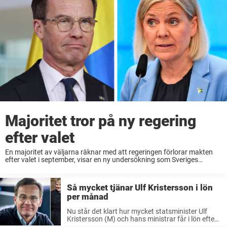
Majoritet tror på ny regering
efter valet
En majoritet av väljarna räknar med att regeringen förlorar makten
efter valet i september, visar en ny undersökning som Sveriges
Radios Ekot låtit genomföra. Undersökningen som gjorts av Indikator
Opinion under maj månad visar att fler än ...
Så mycket tjänar Ulf Kristersson i lön
per månad
Nu står det klart hur mycket statsminister Ulf
Kristersson (M) och hans ministrar får i lön efter
att deras arvoden höjs 1 juli. Statsminister Ulf