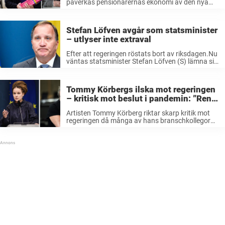
påverkas pensionärernas ekonomi av den nya
budgeten, skriver Aftonbladet.– De som varit
med och byggt det land vi är så stolta över, ska
se fram emot en ålderdom i trygghet, ...
Stefan Löfven avgår som statsminister
– utlyser inte extraval
Efter att regeringen röstats bort av riksdagen.Nu
väntas statsminister Stefan Löfven (S) lämna sitt
beslut om nästa steg i processen.Han avgår som
statsminister – och nu väntar talmansrundor.
Det var på måndagen vid tiotiden i ...
Tommy Körbergs ilska mot regeringen
– kritisk mot beslut i pandemin: ”Rena
hönsgården”
Artisten Tommy Körberg riktar skarp kritik mot
regeringen då många av hans branschkollegor
blivit lidande av inställda kulturevenemang under
pandemin. – Jag tycker hela regeringen är så
senfärdig och skyller på varandra, det är rena ...