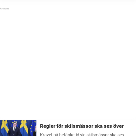
Kristerssons lön ligger efter höjningen på
211 000 kronor i månaden ...
Regler för skilsmässor ska ses över
Kravet på betänketid vid skilsmässor ska ses