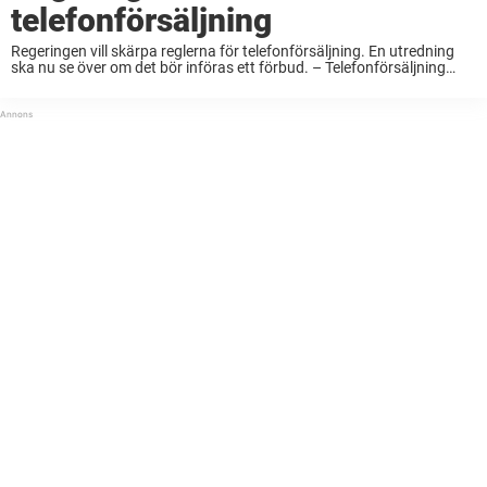
telefonförsäljning
Regeringen vill skärpa reglerna för telefonförsäljning. En utredning
ska nu se över om det bör införas ett förbud. – Telefonförsäljning
upplevs av många som både missvisande och påträngande, säger
civilminister Erik Slottner (KD). Inte minst ...