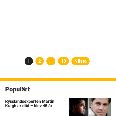
Sidnumrering
Sida
1
Sida
2
…
Sida
10
Nästa
för
inlägg
Populärt
Rysslandsexperten Martin
Kragh är död – blev 45 år