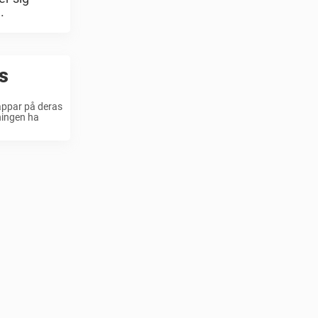
.
s
lappar på deras
ningen ha