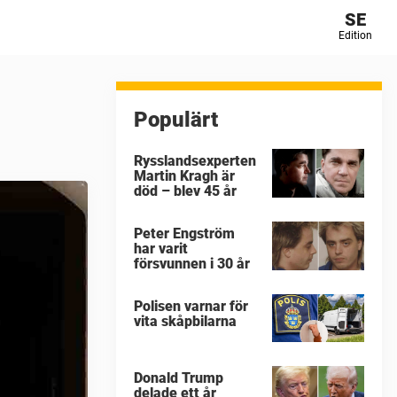
SE
Edition
Populärt
Rysslandsexperten
Martin Kragh är
död – blev 45 år
Peter Engström
har varit
försvunnen i 30 år
Polisen varnar för
vita skåpbilarna
Donald Trump
delade ett år