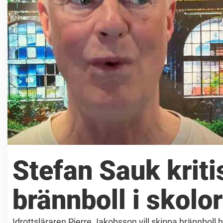
Stefan Sauk kritis
brännboll i skolor
Idrottsläraren Pierre Jakobsson vill skippa brännboll he