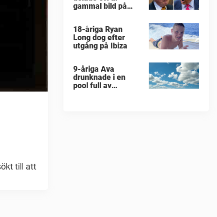
gammal bild på
militärattack
18-åriga Ryan
Long dog efter
utgång på Ibiza
9-åriga Ava
drunknade i en
pool full av
människor
kt till att