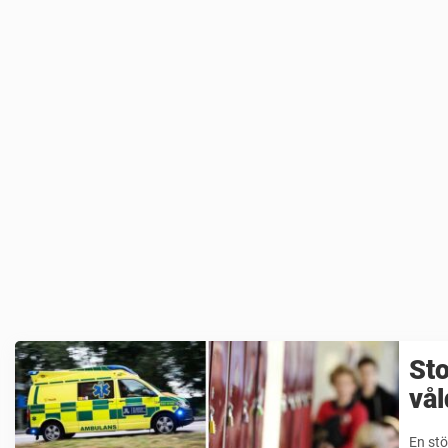
Sto
vå
En stö