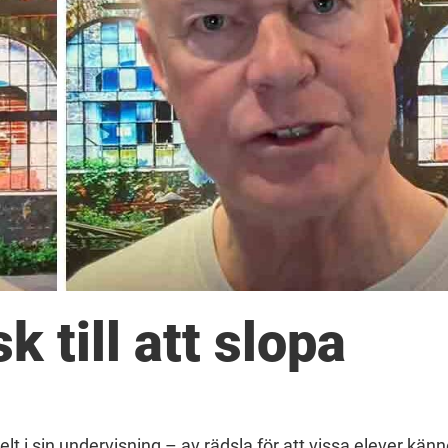
k till att slopa
lt i sin undervisning – av rädsla för att vissa elever känn