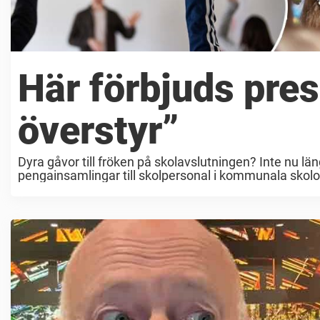
Här förbjuds prese
överstyr”
Dyra gåvor till fröken på skolavslutningen? Inte nu l
pengainsamlingar till skolpersonal i kommunala skolor.
vilket VLT tidigare rapporterat. Liknande regler ...