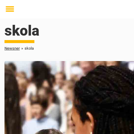
Toggle
menu
skola
Newsner
»
skola