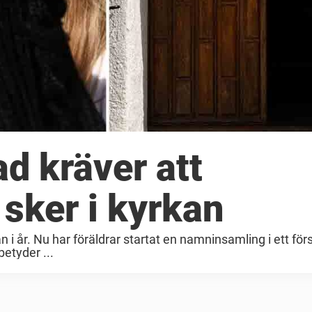
ad kräver att
sker i kyrkan
 i år. Nu har föräldrar startat en namninsamling i ett försö
betyder ...