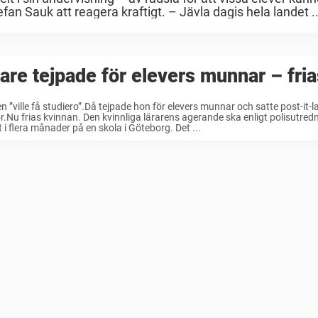
an Sauk att reagera kraftigt. – Jävla dagis hela landet ..
are tejpade för elevers munnar – fria
n ”ville få studiero”.Då tejpade hon för elevers munnar och satte post-it-
.Nu frias kvinnan. Den kvinnliga lärarens agerande ska enligt polisutred
 i flera månader på en skola i Göteborg. Det ...