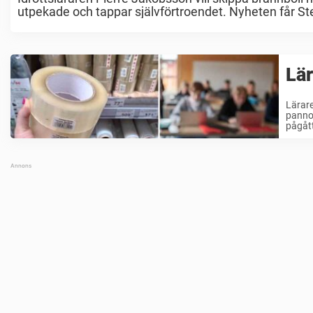
utpekade och tappar självförtroendet. Nyheten får Stef
Lär
Lärare
pannor
pågått