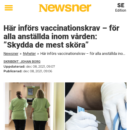
SE
Edition
Toggle
menu
Här införs vaccinationskrav – för
alla anställda inom vården:
”Skydda de mest sköra”
Newsner
»
Nyheter
»
Här införs vaccinationskrav – för alla anställda inom vården: ”Skydda de mest sköra”
SKRIBENT: JOHAN BORG
Uppdaterad:
dec 08, 2021, 09:07
Publicerad:
dec 08, 2021, 09:06