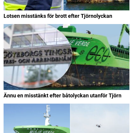
Lotsen misstänks för brott efter Tjörnolyckan
Ännu en misstänkt efter båtolyckan utanför Tjörn