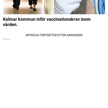
Kalmar kommun inför vaccinationskrav inom
vården.