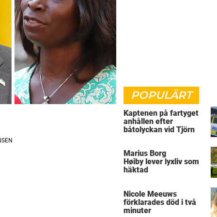
POPULÄRT
Kaptenen på fartyget
anhållen efter
båtolyckan vid Tjörn
Marius Borg
Høiby lever lyxliv som
häktad
Nicole Meeuws
förklarades död i två
minuter