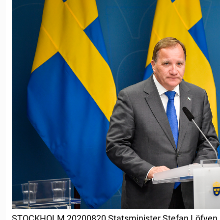
STOCKHOLM 20200820 Statsminister Stefan Löfven hå