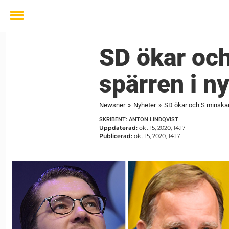
Toggle
menu
SD ökar och
spärren i n
Newsner
»
Nyheter
»
SD ökar och S minskar
SKRIBENT: ANTON LINDQVIST
Uppdaterad:
okt 15, 2020, 14:17
Publicerad:
okt 15, 2020, 14:17