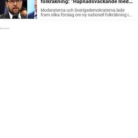
folkräkning: ”Häpnadsväckande med
de problem Sverige har”
Moderaterna och Sverigedemokraterna lade
fram olika förslag om ny nationell folkräkning i
riksdagen. Nu har båda förslagen fått avslag. –
Det behövs en nationell folkräkning, säger Niklas
Wykman (M) till TT. Det var i början ...