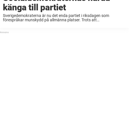
känga till partiet
Sverigedemokraterna är nu det enda partiet i riksdagen som
förespråkar munskydd på allmänna platser. Trots att
Folkhälsomyndigheten inte tror på åtgärden. – Den här
rekommendationen tillämpar många andra länder och det borde vi
göra även ...