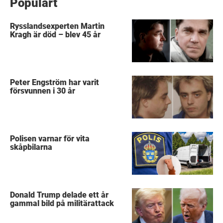
Populärt
Rysslandsexperten Martin
Kragh är död – blev 45 år
Peter Engström har varit
försvunnen i 30 år
Polisen varnar för vita
skåpbilarna
Donald Trump delade ett år
gammal bild på militärattack