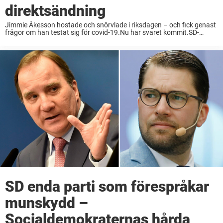
direktsändning
Jimmie Åkesson hostade och snörvlade i riksdagen – och fick genast
frågor om han testat sig för covid-19.Nu har svaret kommit.SD-
ledaren är inte sjuk – här berättar han om testet. Det var i samband
med ...
SD enda parti som förespråkar
munskydd –
Socialdemokraternas hårda