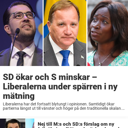
SD ökar och S minskar –
Liberalerna under spärren i ny
mätning
Liberalerna har det fortsatt blytungt i opinionen. Samtidigt ökar
partierna längst ut till vänster och höger på den traditionella skalan.
Här är senaste mätningen som SVT/Novus presenterar på
torsdagen. Socialdemokraterna, det största regeringspartiet, har haft
...
Nej till M:s och SD:s förslag om ny