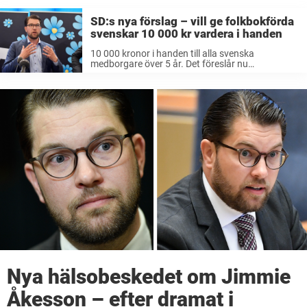
SD:s nya förslag – vill ge folkbokförda
svenskar 10 000 kr vardera i handen
10 000 kronor i handen till alla svenska
medborgare över 5 år. Det föreslår nu
Sverigedemokraterna i sin nya budget. Enligt
partiets egna beräkningar kommer de med lägst
inkomster konsumera för pengarna. Partiet vill
med ...
Nya hälsobeskedet om Jimmie
Åkesson – efter dramat i