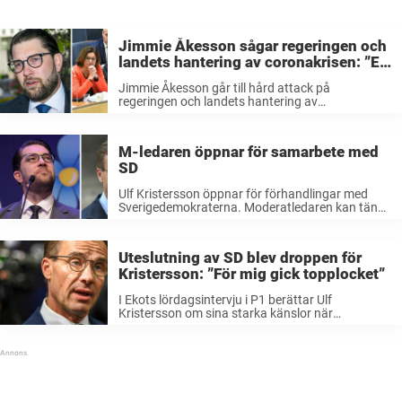
Jimmie Åkesson sågar regeringen och
landets hantering av coronakrisen: ”En
massaker” på äldre
Jimmie Åkesson går till hård attack på
regeringen och landets hantering av
coronapandemin. Nu kräver SD-ledaren en
”sanningsutredning” – efter de höga dödstalen
inom äldreomsorgen. – Det som har saknats är
M-ledaren öppnar för samarbete med
försiktighetsprincipen. Man har inte utgått ...
SD
Ulf Kristersson öppnar för förhandlingar med
Sverigedemokraterna. Moderatledaren kan tänka
sig SD som samarbetsparti i en framtida M-ledd
regering, berättar han nu för Expressen. Tidigare
har Moderaterna inte velat samarbeta med
Uteslutning av SD blev droppen för
Sverigedemokraterna. Men nu uppger ...
Kristersson: ”För mig gick topplocket”
I Ekots lördagsintervju i P1 berättar Ulf
Kristersson om sina starka känslor när
regeringen uteslöt SD ur samtalen om gängvåld.
– För mig gick topplocket, alltså. De förnedrade
en svår fråga till politiskt spel, säger M-ledaren
bland ...