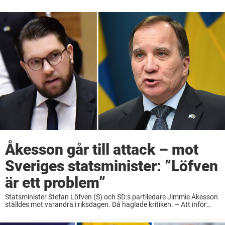
Åkesson går till attack – mot
Sveriges statsminister: ”Löfven
är ett problem”
Statsminister Stefan Löfven (S) och SD:s partiledare Jimmie Åkesson
ställdes mot varandra i riksdagen. Då haglade kritiken. – Att inför
följare och väljare påstå att det ska bli krig i riksdagen, det är inte
riktigt ...