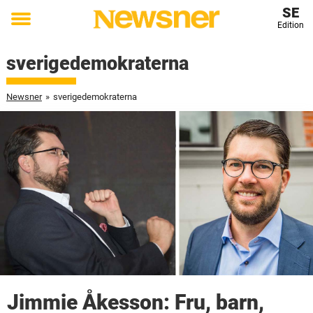
SE
Edition
Toggle
menu
sverigedemokraterna
Newsner
»
sverigedemokraterna
Jimmie Åkesson: Fru, barn,