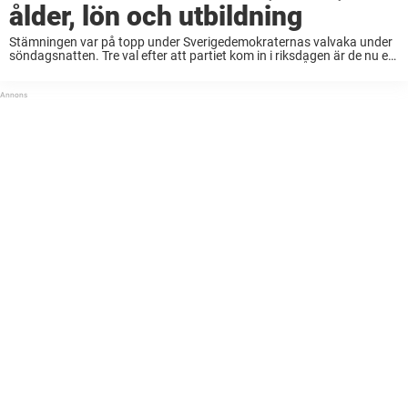
ålder, lön och utbildning
Stämningen var på topp under Sverigedemokraternas valvaka under
söndagsnatten. Tre val efter att partiet kom in i riksdagen är de nu ett
av de största i landet, vilket fick partiledaren Jimmie Åkesson att
jubla. I ...