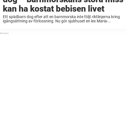
kan ha kostat bebisen livet
Ett spädbarn dog efter att en barnmorska inte följt riktlinjerna kring
igångsättning av förlossning. Nu gör sjukhuset en lex Maria-
anmälan, rapporterar P4 Väst. Enligt rutin ska kvinnor erbjudas
igångsättning i graviditetsvecka 41, men i december förra ...