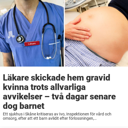
Läkare skickade hem gravid
kvinna trots allvarliga
avvikelser – två dagar senare
dog barnet
Ett sjukhus i Skåne kritiseras av Ivo, Inspektionen för vård och
omsorg, efter att ett barn avlidit efter förlossningen,
rapporterar Kristianstadsbladet. Den gravida kvinnan kom in för
kontroll inför ett planerat kejsarsnitt och berättade att hon ...