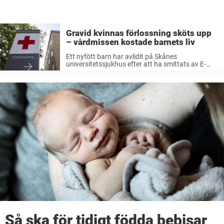
Gravid kvinnas förlossning sköts upp
– vårdmissen kostade barnets liv
Ett nyfött barn har avlidit på Skånes
universitetssjukhus efter att ha smittats av E-
kolibakterier – och efter att igångsättningen av
förlossningen skjutits upp flera gånger på grund
av platsbrist. Region Skåne har anmält
händelsen till Inspektionen för
Så ska för tidigt födda bebisar