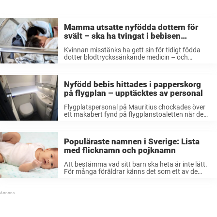
Mamma utsatte nyfödda dottern för
svält – ska ha tvingat i bebisen
blodtrycksmediciner
Kvinnan misstänks ha gett sin för tidigt födda
dotter blodtryckssänkande medicin – och
struntat i att ge bebisen mat. Nu åtalas hon för
grov misshandel. Enligt åtalade skedde
misshandeln på Östra sjukhuset i Göteborg
Nyfödd bebis hittades i papperskorg
under ...
på flygplan – upptäcktes av personal
Flygplatspersonal på Mauritius chockades över
ett makabert fynd på flygplanstoaletten när de
gick igenom planet efter landning. I
papperskorgen låg en nyfödd bebis som var vid
liv. Det var på nyårsdagen som den chockerande
Populäraste namnen i Sverige: Lista
upptäckten ...
med flicknamn och pojknamn
Att bestämma vad sitt barn ska heta är inte lätt.
För många föräldrar känns det som ett av de
svåraste besluten att ta. Vissa kanske har tänkt
på ett namn till sitt framtida barn ...