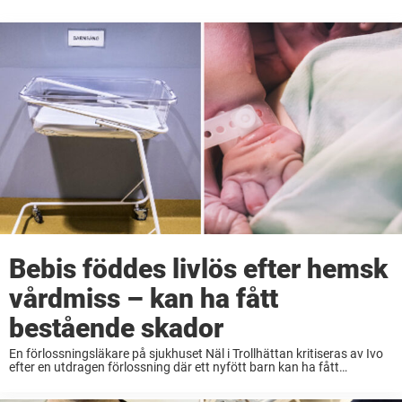
Bebis föddes livlös efter hemsk
vårdmiss – kan ha fått
bestående skador
En förlossningsläkare på sjukhuset Näl i Trollhättan kritiseras av Ivo
efter en utdragen förlossning där ett nyfött barn kan ha fått
bestående skador, rapporterar P4 Väst. Enligt Ivo fanns brister i
övervakningen under slutskedet av förlossningen. Inte ...