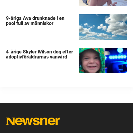
9-åriga Ava drunknade i en
pool full av människor
4-årige Skyler Wilson dog efter
adoptivföräldrarnas vanvård