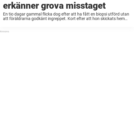
erkänner grova misstaget
En tio dagar gammal flicka dog efter att ha fått en biopsi utförd utan
att föräldrarna godkänt ingreppet. Kort efter att hon skickats hem
blev hon svårt sjuk – och dagen därpå hittades hon livlös. ...