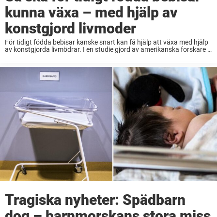
kunna växa – med hjälp av
konstgjord livmoder
För tidigt födda bebisar kanske snart kan få hjälp att växa med hjälp
av konstgjorda livmödrar. I en studie gjord av amerikanska forskare i
Philadelphia, har tekniken testats på mer än 300 för tidigt födda ...
Tragiska nyheter: Spädbarn
dog – barnmorskans stora miss