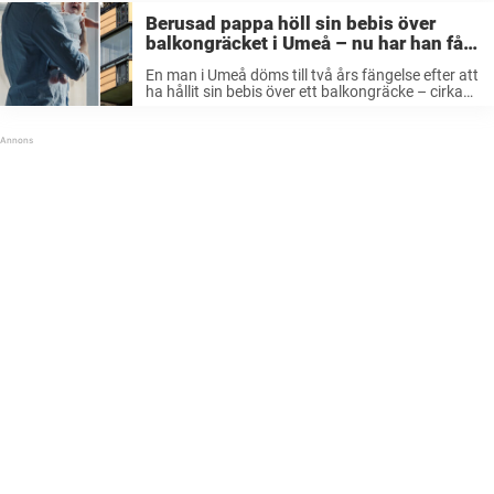
Berusad pappa höll sin bebis över
balkongräcket i Umeå – nu har han fått
sitt straff
En man i Umeå döms till två års fängelse efter att
ha hållit sin bebis över ett balkongräcke – cirka
åtta meter över marken,
rapporterar Västerbottens-kuriren.
ANNONS: Möt några av våra glada profiler som
använder Doro HearingBuds ...