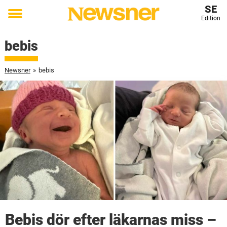
SE
Edition
Toggle
menu
bebis
Newsner
»
bebis
Bebis dör efter läkarnas miss –