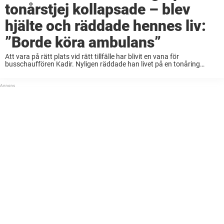
tonårstjej kollapsade – blev
hjälte och räddade hennes liv:
”Borde köra ambulans”
Att vara på rätt plats vid rätt tillfälle har blivit en vana för
busschauffören Kadir. Nyligen räddade han livet på en tonåring
under en av sina körningar – men det är inte första gången som ...