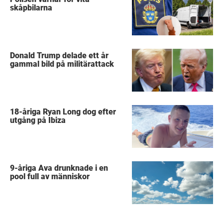
skåpbilarna
Donald Trump delade ett år
gammal bild på militärattack
18-åriga Ryan Long dog efter
utgång på Ibiza
9-åriga Ava drunknade i en
pool full av människor