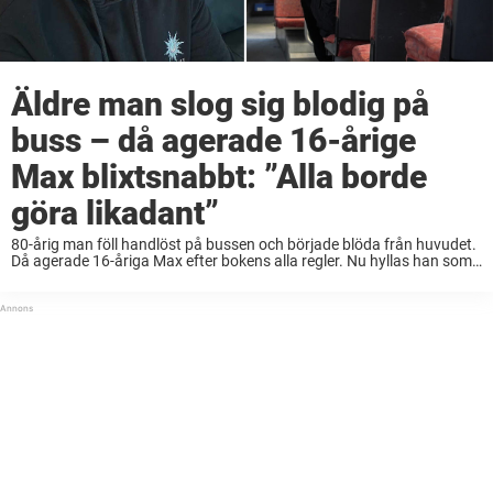
Äldre man slog sig blodig på
buss – då agerade 16-årige
Max blixtsnabbt: ”Alla borde
göra likadant”
80-årig man föll handlöst på bussen och började blöda från huvudet.
Då agerade 16-åriga Max efter bokens alla regler. Nu hyllas han som
hjälte i sociala medier. När 16-årige Max Lindberg klev på bussen i ...