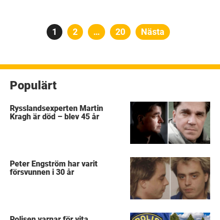
Sidnumrering
Sida
1
Sida
2
…
Sida
20
Nästa
för
inlägg
Populärt
Rysslandsexperten Martin
Kragh är död – blev 45 år
Peter Engström har varit
försvunnen i 30 år
Polisen varnar för vita