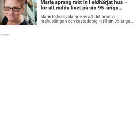
Marie sprang rakt in i eldhärjat hus –
för att rädda livet på sin 95-åriga
granne: ”Min första tanke”
Marie Ridvall vaknade av att det brann i
radhuslängan och kastade sig in till sin 05-åriga
granne för att rädda hennes liv. Nu har hon
prisats med en medalj av polisen. Det var i
november ...