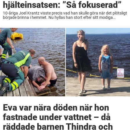
hjälteinsatsen: ”Så fokuserad”
10-åriga Joel Krantz visste precis vad han skulle göra när det plötsligt
började brinna i hemmet. Nu hyllas han stort efter sitt modiga
agerande. De flesta som har barn försöker göra allt i sin makt ...
Eva var nära döden när hon
fastnade under vattnet – då
räddade barnen Thindra och