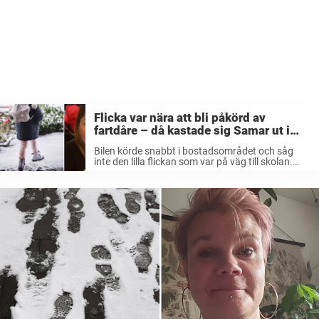
Flicka var nära att bli påkörd av
fartdåre – då kastade sig Samar ut i
vägen och räddade hennes liv
Bilen körde snabbt i bostadsområdet och såg
inte den lilla flickan som var på väg till skolan.
Men det gjorde Samar Meshak som kastade sig
ut i vägen för att rädda hennes liv. Det var ...