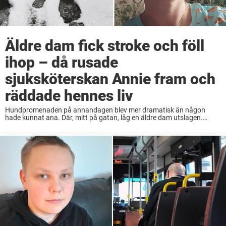
Äldre dam fick stroke och föll
ihop – då rusade
sjuksköterskan Annie fram och
räddade hennes liv
Hundpromenaden på annandagen blev mer dramatisk än någon
hade kunnat ana. Där, mitt på gatan, låg en äldre dam utslagen.
Annie, som är utbildad sjuksköterska, insåg snabbt att kvinnan
drabbats av en stroke – och ...