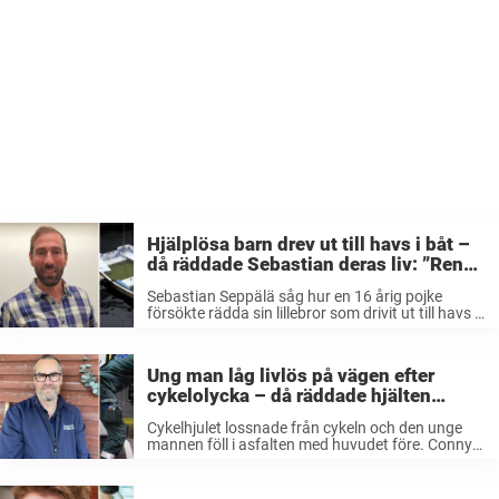
Hjälplösa barn drev ut till havs i båt –
då räddade Sebastian deras liv: ”Ren
ryggmärgsreflex”
Sebastian Seppälä såg hur en 16 årig pojke
försökte rädda sin lillebror som drivit ut till havs i
en gummitbåt. Snart insåg Sebastian att
storebrodern saknade simkunskaper och att den
lilla pojken i båten flöt ...
Ung man låg livlös på vägen efter
cykelolycka – då räddade hjälten
Conny hans liv: ”Trodde han var borta”
Cykelhjulet lossnade från cykeln och den unge
mannen föll i asfalten med huvudet före. Conny
kron blev vittne till olyckan och agerade direkt.
Det var i början på oktober som den otäcka
olyckan ägde rum. ...