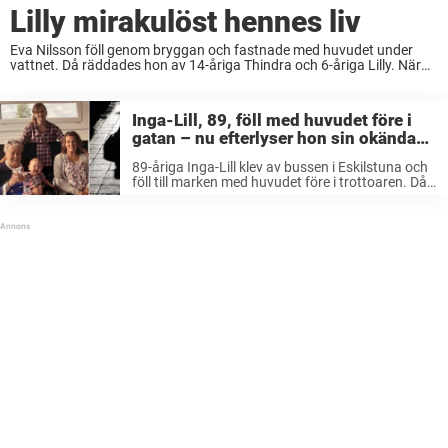
Lilly mirakulöst hennes liv
Eva Nilsson föll genom bryggan och fastnade med huvudet under
vattnet. Då räddades hon av 14-åriga Thindra och 6-åriga Lilly. När
familjen var på campingsemester i Rättvik i Dalarna förvandlades den
lugna stunden vid vattnet ...
Inga-Lill, 89, föll med huvudet före i
gatan – nu efterlyser hon sin okända
hjälte: ”Vill tacka honom”
89-åriga Inga-Lill klev av bussen i Eskilstuna och
föll till marken med huvudet före i trottoaren. Då
stannade en främmande man bilen, plockade
upp henne och körde henne till akuten. Nu
efterlyser barnbarnet Sara Swartling ...