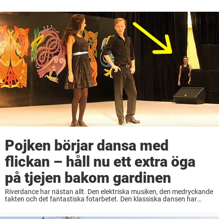
Pojken börjar dansa med
flickan – håll nu ett extra öga
på tjejen bakom gardinen
Riverdance har nästan allt. Den elektriska musiken, den medryckande
takten och det fantastiska fotarbetet. Den klassiska dansen har
funnits i flera århundraden. Även fast den inte är lika populär i dag
som tidigare finns det ...