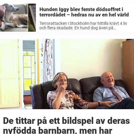
Hunden Iggy blev femte dödsoffret i
terrordådet – hedras nu av en hel värld
Terrorattacken i Stockholm har hittills krävt 4 liv
och flera skadade. En hund dog även på
Drottninggatan när terroristen kraschade in med
en lastbil i Åhléns City. Nu uppger BBC att
hunden hette Iggy och ...
De tittar på ett bildspel av deras
nyfödda barnbarn, men har