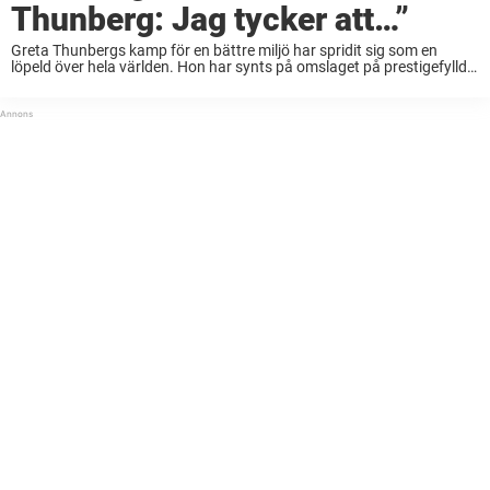
Thunberg: Jag tycker att…”
Greta Thunbergs kamp för en bättre miljö har spridit sig som en
löpeld över hela världen. Hon har synts på omslaget på prestigefyllda
Times Magazine och har också listats som en av världens mest
inflytelserika ...