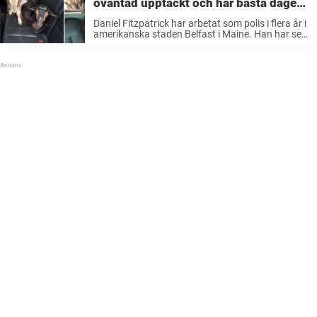
oväntad upptäckt och har bästa dagen
på jobbet någonsin
Daniel Fitzpatrick har arbetat som polis i flera år i
amerikanska staden Belfast i Maine. Han har sett
och varit med om mycket. Men i lördags fick han
vad som verkade vara ett rutinsamtal. Hans ...