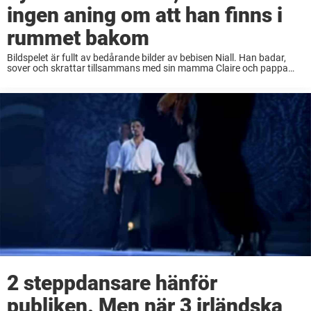
ingen aning om att han finns i
rummet bakom
Bildspelet är fullt av bedårande bilder av bebisen Niall. Han badar,
sover och skrattar tillsammans med sin mamma Claire och pappa
John. Johns föräldrar skrattar och gråter när de ser alla härliga
bilder av barnbarnet. ...
2 steppdansare hänför
publiken. Men när 3 irländska