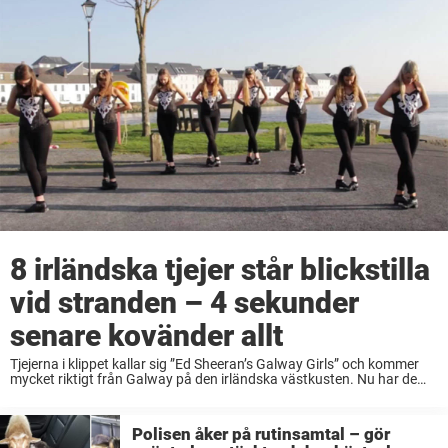
8 irländska tjejer står blickstilla
vid stranden – 4 sekunder
senare kovänder allt
Tjejerna i klippet kallar sig ”Ed Sheeran’s Galway Girls” och kommer
mycket riktigt från Galway på den irländska västkusten. Nu har de
övat in en rutin till Ed Sheerans populära hitlåt ”Shape of You” – ...
Polisen åker på rutinsamtal – gör