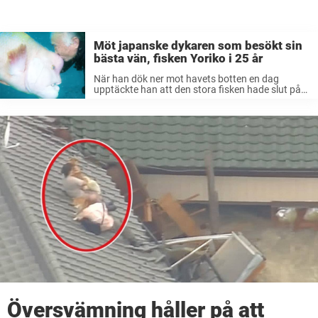
Möt japanske dykaren som besökt sin
bästa vän, fisken Yoriko i 25 år
När han dök ner mot havets botten en dag
upptäckte han att den stora fisken hade slut på
energi och var dämpad. Efter ett tag upptäckte
han att den inte kunde fånga sin mat på ...
Översvämning håller på att