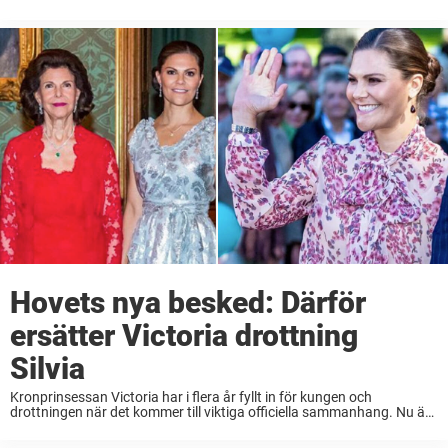
berättar hovet varför, uppger Svensk damtidning. Kung Carl XVI
Gustaf och kronprinsessan Victoria befinner ...
Hovets nya besked: Därför
ersätter Victoria drottning
Silvia
Kronprinsessan Victoria har i flera år fyllt in för kungen och
drottningen när det kommer till viktiga officiella sammanhang. Nu är
det snart dags igen. Om tre veckor kröns Japans nya kejsare
Naruhito i Tokyo. ...