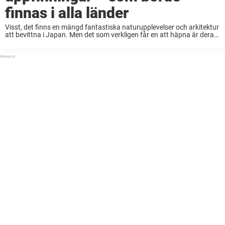
finnas i alla länder
Visst, det finns en mängd fantastiska naturupplevelser och arkitektur
att bevittna i Japan. Men det som verkligen får en att häpna är deras
finurliga vardagsuppfinningar. Från läskburkar för blinda till stolar
med väskhållare – här ...