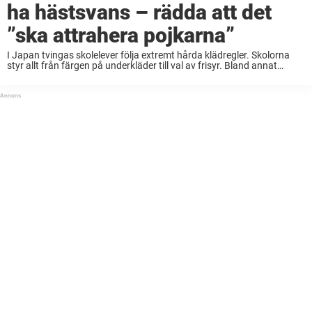
ha hästsvans – rädda att det
”ska attrahera pojkarna”
I Japan tvingas skolelever följa extremt hårda klädregler. Skolorna
styr allt från färgen på underkläder till val av frisyr. Bland annat
förbjuder många skolor flickorna att sätta upp håret, med
anledningen att det kan attrahera ...