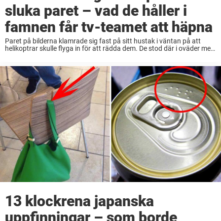
sluka paret – vad de håller i
famnen får tv-teamet att häpna
Paret på bilderna klamrade sig fast på sitt hustak i väntan på att
helikoptrar skulle flyga in för att rädda dem. De stod där i oväder med
regn överallt och väntade på hjälp från myndigheterna ...
13 klockrena japanska
uppfinningar – som borde