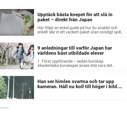
Upptäck bästa knepet för att slå in
paket – direkt från Japan
Här följer en enkel guide på hur du snabbt och
enkelt slår in ett vackert paket utan onödigt spill
med papper och tejp. Se till att du har tillräckligt
med papper så det täcker hela ...
9 anledningar till varför Japan har
världens bäst utbildade elever
1. Först uppförande – sedan kunskap
Akademiska kunskaper anses inte vara det
viktigaste under japanska elevers första tid i
skolan. Istället fokuserar läraren mer på gott
uppförande, respekt för både djur och människor,
Han ser himlen svartna och tar upp
god självkontroll, samtal ...
kameran. Håll nu koll till höger i bild.
Jisses!