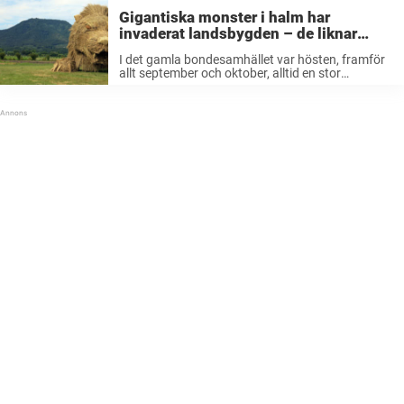
Gigantiska monster i halm har
invaderat landsbygden – de liknar
inget du sett
I det gamla bondesamhället var hösten, framför
allt september och oktober, alltid en stor
skördetid. I norra Japan odlar man traditionellt
ris och skördetiden infaller just nu. Men festivalen
Wara Art Festival, som startade 2008, ...