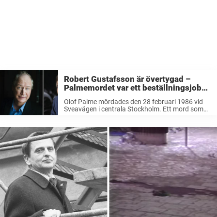
Robert Gustafsson är övertygad –
Palmemordet var ett beställningsjobb:
”Vet att polisen är inblandad”
Olof Palme mördades den 28 februari 1986 vid
Sveavägen i centrala Stockholm. Ett mord som
skakade om hela landet och som 33 år senare
fortfarande inte fått sig en lösning. Men i
podcasten ”Nemo möter ...