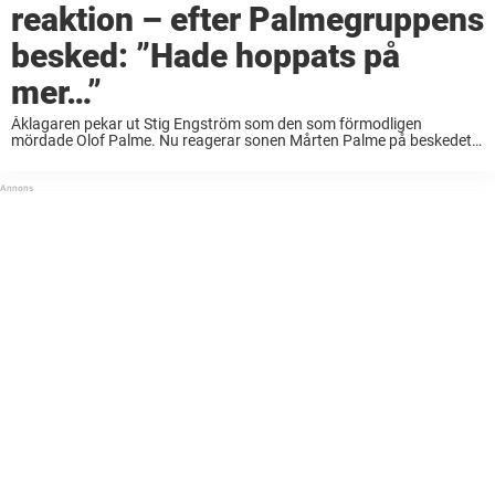
reaktion – efter Palmegruppens
besked: ”Hade hoppats på
mer…”
Åklagaren pekar ut Stig Engström som den som förmodligen
mördade Olof Palme. Nu reagerar sonen Mårten Palme på beskedet, i
en intervju med Sveriges Television. Han var med under mordkvällen.
Tillsammans med pappa Olof och ...