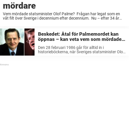
mördare
Vem mördade statsminister Olof Palme? Frågan har legat som en
våt filt över Sverige i decennium efter decennium. Nu – efter 34 år
och 103 dagar – presenterar chefsåklagare Krister Petersson en
lösning på Palmemordet. ...
Beskedet: Åtal för Palmemordet kan
öppnas – kan veta vem som mördade
Olof Palme
Den 28 februari 1986 går för alltid in i
historieböckerna, när Sveriges statsminister Olof
Palme mördades. Nu meddelar Palmeåklagaren
Krister Petersson att åtal kan väckas i
Palmemordet. Mordet på Sveriges statsminister
är en av landets ...