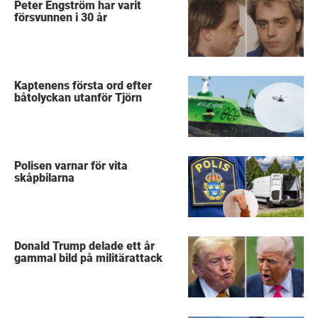
Peter Engström har varit
försvunnen i 30 år
Kaptenens första ord efter
båtolyckan utanför Tjörn
Polisen varnar för vita
skåpbilarna
Donald Trump delade ett år
gammal bild på militärattack