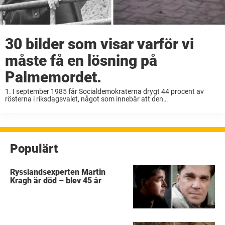
30 bilder som visar varför vi
måste få en lösning på
Palmemordet.
1. I september 1985 får Socialdemokraterna drygt 44 procent av
rösterna i riksdagsvalet, något som innebär att den
socialdemokratiska minoritetsregeringen under ledning av
statsminister Olof Palme sitter kvar ytterligare en mandatperiod.
Bildkälla: Wikipedia 2. Fem ...
Populärt
Rysslandsexperten Martin
Kragh är död – blev 45 år