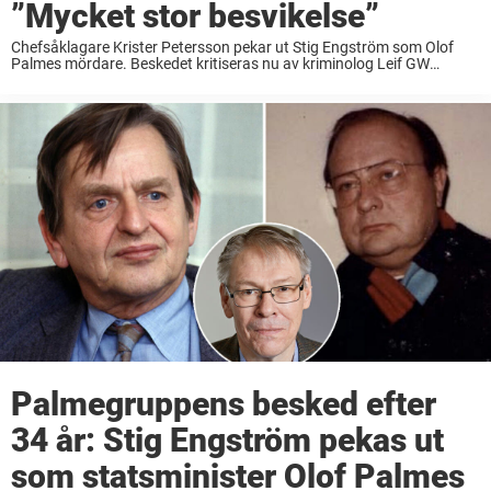
”Mycket stor besvikelse”
Chefsåklagare Krister Petersson pekar ut Stig Engström som Olof
Palmes mördare. Beskedet kritiseras nu av kriminolog Leif GW
Persson. – Det här är en mycket stor besvikelse, säger Leif GW
Persson i TV4:s direktsändning. Det ...
Palmegruppens besked efter
34 år: Stig Engström pekas ut
som statsminister Olof Palmes