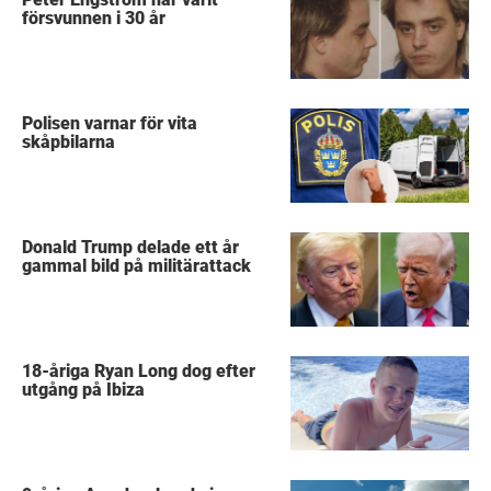
försvunnen i 30 år
Polisen varnar för vita
skåpbilarna
Donald Trump delade ett år
gammal bild på militärattack
18-åriga Ryan Long dog efter
utgång på Ibiza