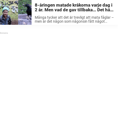
8-åringen matade kråkorna varje dag i
2 år. Men vad de gav tillbaka… Det här
är så himla rart.
Många tycker att det är trevligt att mata fåglar –
men är det någon som någonsin fått något
tillbaka av sina fjäderbeklädda vänner? Inte jag
heller. Men en tjej som faktiskt skaffat sig en nära
relation ...