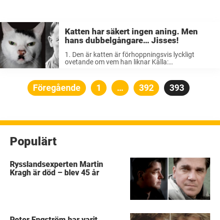
Katten har säkert ingen aning. Men
hans dubbelgångare… Jisses!
1. Den är katten är förhoppningsvis lyckligt
ovetande om vem han liknar Källa:
catsthatlooklikehitler.com 2. Chewbacca (på
bilden till vänster) Källa: Imgur 3. Det ser ut som
en vanlig katt. Men på natten bekämpar den ...
Sidnumrering
Föregående
Sida
1
…
Sida
392
Sida
393
för
inlägg
Populärt
Rysslandsexperten Martin
Kragh är död – blev 45 år
Peter Engström har varit