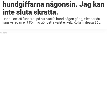
hundgiffarna någonsin. Jag kan
inte sluta skratta.
Har du också funderat på att skaffa hund någon gång, eller har du
kanske redan en? För mig gör detta valet enkelt. Kolla in dessa 36
fantastiska gif-bilder av tokiga hundar och dela med dig ...