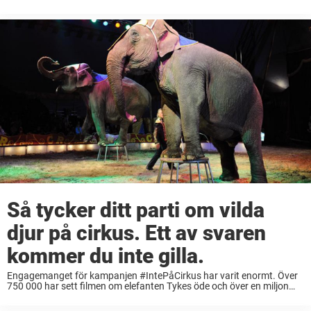
cirkus. Kampanjen #IntePåCirkus fick även stöd av sex
riksdagspartier, som svarade JA på frågan ...
Så tycker ditt parti om vilda
djur på cirkus. Ett av svaren
kommer du inte gilla.
Engagemanget för kampanjen #IntePåCirkus har varit enormt. Över
750 000 har sett filmen om elefanten Tykes öde och över en miljon
svenskar har berörts av kampanjen. En opinionsundersökning från
Djurens Rätt visar att 7 av ...