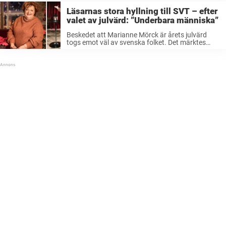
Läsarnas stora hyllning till SVT – efter
valet av julvärd: ”Underbara människa”
Beskedet att Marianne Mörck är årets julvärd
togs emot väl av svenska folket. Det märktes
framförallt i sociala medier där
kommentarsfälten svämmade över av lovord.
”Jättebra val! Marianne blir en fantastiskt trevlig,
varm och go ...