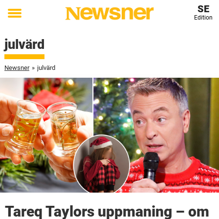
SE
Edition
Toggle
menu
julvärd
Newsner
»
julvärd
Tareq Taylors uppmaning – om