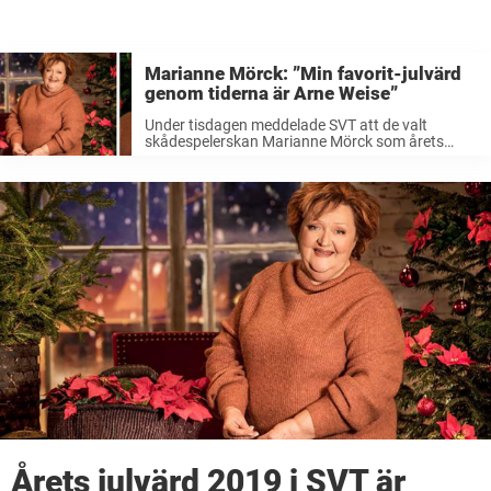
Marianne Mörck: ”Min favorit-julvärd
genom tiderna är Arne Weise”
Under tisdagen meddelade SVT att de valt
skådespelerskan Marianne Mörck som årets
julvärd. Det blir därmed hon som tar över det
prestigefyllda uppdraget efter bland annat Kalle
Moraeus, Sanna Nielsen, och Ernst Kirchsteiger.
Den 24e ...
Årets julvärd 2019 i SVT är