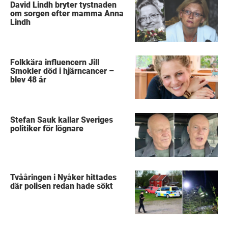
David Lindh bryter tystnaden
om sorgen efter mamma Anna
Lindh
Folkkära influencern Jill
Smokler död i hjärncancer –
blev 48 år
Stefan Sauk kallar Sveriges
politiker för lögnare
Tvååringen i Nyåker hittades
där polisen redan hade sökt