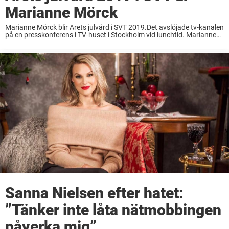
Marianne Mörck
Marianne Mörck blir Årets julvärd i SVT 2019.Det avslöjade tv-kanalen
på en presskonferens i TV-huset i Stockholm vid lunchtid. Marianne
Mörck kommer vara programledare på julafton, tända ljuset i tv och
presentera bland annat Kalle ...
Sanna Nielsen efter hatet:
”Tänker inte låta nätmobbingen
påverka mig”