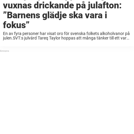
vuxnas drickande på julafton:
”Barnens glädje ska vara i
fokus”
En av fyra personer har visat oro för svenska folkets alkoholvanor på
julen.SVT:s julvärd Tareq Taylor hoppas att många tänker till ett varv
extra i år.– Det är barnens välbefinnande och glädje som ska sitta ...