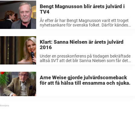
Bengt Magnusson blir årets julvärd i
TV4
År efter år har Bengt Magnusson varit ett troget
nyhetsankare för svenska folket. Därför kändes
det som ett klockrent val att det var just han som
fick förtroendet när kanalen förra året valde att
ha ...
Klart: Sanna Nielsen är årets julvärd
2016
Under en presskonferens på tisdagen bekräftade
alltså SVT att det blir Sanna Nielsen som får det
prestigefyllda uppdraget att leda tittarna genom
Kalle Anka och alla de andra klassiska tv-
programmen under julafton 2016. Därmed blir
Arne Weise gjorde julvärdscomeback
hon den ...
för att få hälsa till ensamma och sjuka.