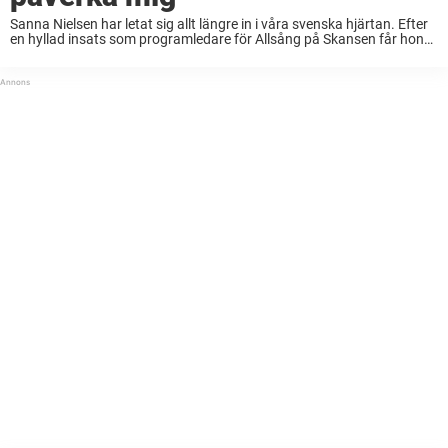
Sanna Nielsen har letat sig allt längre in i våra svenska hjärtan. Efter
en hyllad insats som programledare för Allsång på Skansen får hon
nu det hedersamma uppdraget att vara årets julvärd i SVT, där ...