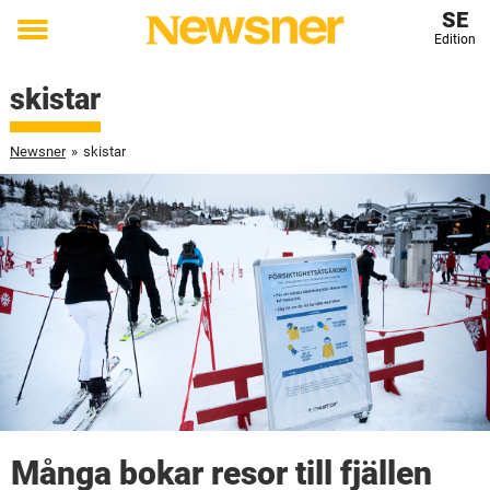
SE
Edition
Toggle
menu
skistar
Newsner
»
skistar
Många bokar resor till fjällen