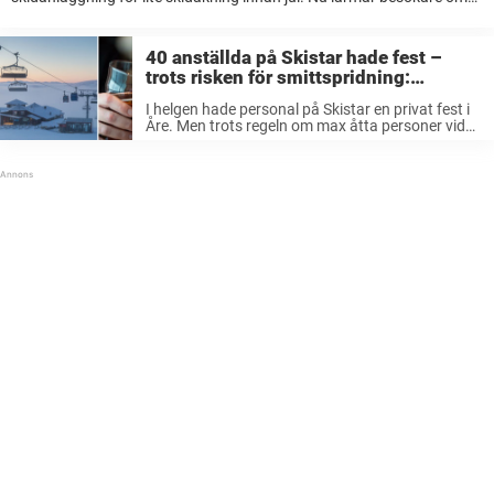
trängsel i liftköerna, rapporterar Expressen. I fredags öppnade
Skistar sin skidanläggning i Åre för besökare ...
40 anställda på Skistar hade fest –
trots risken för smittspridning:
”Hoppas de inser allvaret”
I helgen hade personal på Skistar en privat fest i
Åre. Men trots regeln om max åtta personer vid
allmänna sammankomster och offentliga
tillställningar deltog 40 personer på festen,
rapporterar Expressen. Smittspridningen
fortsätter att öka ...