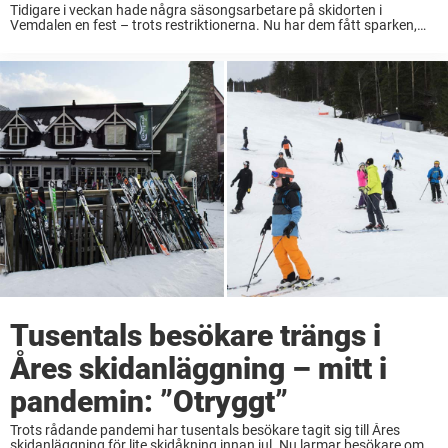
Tidigare i veckan hade några säsongsarbetare på skidorten i
Vemdalen en fest – trots restriktionerna. Nu har dem fått sparken,
rapporterar Aftonbladet. Strax innan jul öppnade Skistar upp sin
skidanläggning och tusentals skidsugna turister begav ...
Tusentals besökare trängs i
Åres skidanläggning – mitt i
pandemin: ”Otryggt”
Trots rådande pandemi har tusentals besökare tagit sig till Åres
skidanläggning för lite skidåkning innan jul. Nu larmar besökare om