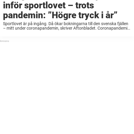
inför sportlovet – trots
pandemin: ”Högre tryck i år”
Sportlovet är på ingång. Då ökar bokningarna till den svenska fjällen
– mitt under coronapandemin, skriver Aftonbladet. Coronapandemin
har satt käppar i hjulet för de flesta resor under det gångna året. I
stället har vi ...