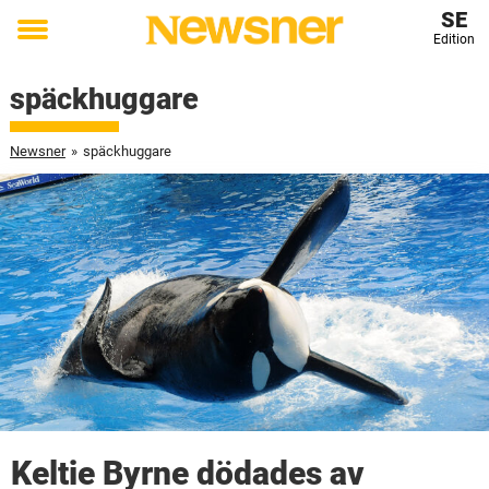
SE
Edition
Toggle
menu
späckhuggare
Newsner
»
späckhuggare
Keltie Byrne dödades av