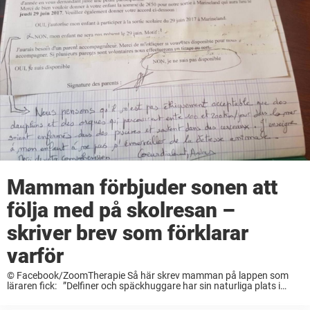
Mamman förbjuder sonen att
följa med på skolresan –
skriver brev som förklarar
varför
© Facebook/ZoomTherapie Så här skrev mamman på lappen som
läraren fick: ”Delfiner och späckhuggare har sin naturliga plats i
havet, där de kan färdas mellan 100 till 200 kilometer per dag. Vi
tycker inte att det ...