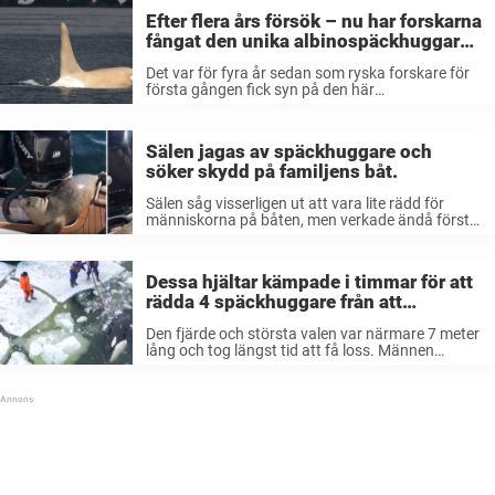
Efter flera års försök – nu har forskarna
fångat den unika albinospäckhuggaren
på bild
Det var för fyra år sedan som ryska forskare för
första gången fick syn på den här
albinospäckhuggaren,
utanför Kommendörsöarna i norra Stilla havet.
De döpte späckhuggaren till Iceberg. Bildkälla:
Sälen jagas av späckhuggare och
Russianocra Att se en vit späckhuggare ...
söker skydd på familjens båt.
Sälen såg visserligen ut att vara lite rädd för
människorna på båten, men verkade ändå förstå
att det var en tryggare plats än nere i vattnet.
”12 späckhuggare jagade sälen. Den ramlade av
tre gånger ...
Dessa hjältar kämpade i timmar för att
rädda 4 späckhuggare från att
drunkna.
Den fjärde och största valen var närmare 7 meter
lång och tog längst tid att få loss. Männen
omringade den i vattnet och hjälptes åt att skjuta
bort isblocken så att de inte skulle skada ...