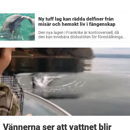
Ny tuff lag kan rädda delfiner från
misär och hemskt liv i fångenskap
Den nya lagen i Frankrike är kontroversiell, då
den kan innebära dödsstöten för föreställningar
med delfiner och späckhuggare. Lagen förbjuder
parker att föda upp delfiner och späckhuggare i
fångenskap. Det blir även förbjudet att ha valar,
...
Vännerna ser att vattnet blir