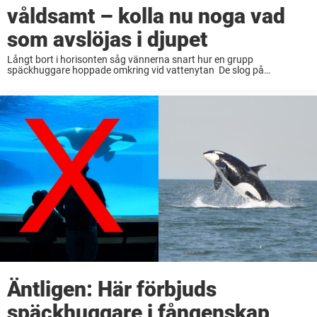
våldsamt – kolla nu noga vad
som avslöjas i djupet
Långt bort i horisonten såg vännerna snart hur en grupp
späckhuggare hoppade omkring vid vattenytan De slog på
filmkameran och förevigade den oslagbara synen – men de var inte
alls förberedda på vad som skulle ...
Äntligen: Här förbjuds
späckhuggare i fångenskap