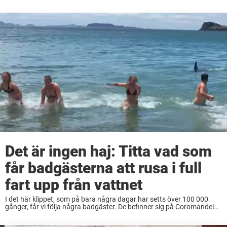
Det är ingen haj: Titta vad som
får badgästerna att rusa i full
fart upp från vattnet
I det här klippet, som på bara några dagar har setts över 100 000
gånger, får vi följa några badgäster. De befinner sig på Coromandel
Beach i Nya Zeeland – där de badar, har det ...