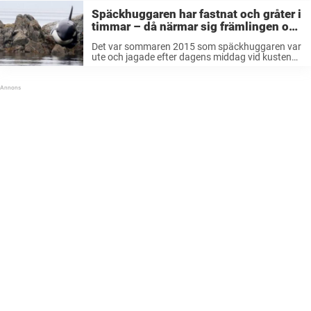
Späckhuggaren har fastnat och gråter i
timmar – då närmar sig främlingen och
gör det enda rätta
Det var sommaren 2015 som späckhuggaren var
ute och jagade efter dagens middag vid kusten
Hartley Bay. Men plötsligt blev hon strandad
mellan några vassa stenar – och medan
timmarna gick blev läget allt mer kritiskt. ...