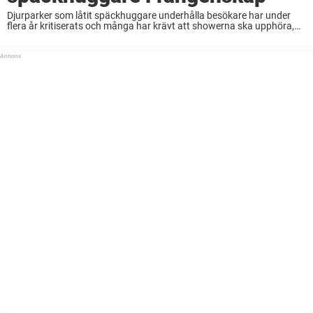
Djurparker som låtit späckhuggare underhålla besökare har under
flera år kritiserats och många har krävt att showerna ska upphöra,
något som nu slutligen blir verklighet. De späckhuggare som just nu
lever i fångenskap slipper nu ...