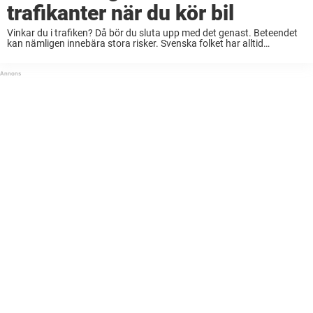
trafikanter när du kör bil
Vinkar du i trafiken? Då bör du sluta upp med det genast. Beteendet
kan nämligen innebära stora risker. Svenska folket har alltid
uppmanats att köra försiktigt i trafiken och visa hänsyn till sina
medtrafikanter. Men ...