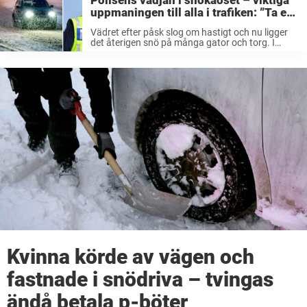
Polisens vädjan i snökaoset – viktiga
uppmaningen till alla i trafiken: ”Ta en
funderare på…”
Vädret efter påsk slog om hastigt och nu ligger
det återigen snö på många gator och torg. I
samband med detta kommer polisen i Linköping
nu med en viktig uppmaning på sin
Facebooksida. Aprilväder i ...
Kvinna körde av vägen och
fastnade i snödriva – tvingas
ändå betala p-böter