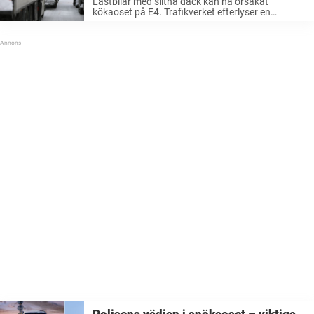
Lastbilar med slitna däck kan ha orsakat
kökaoset på E4. Trafikverket efterlyser en
diskussion om hur problemet ska lösas. Men
åkerinäringen slår ifrån sig. – Det är Trafikverkets
sätt att slippa få ljuset på sig, säger Ulric
Långberg på Sveriges Åkerif