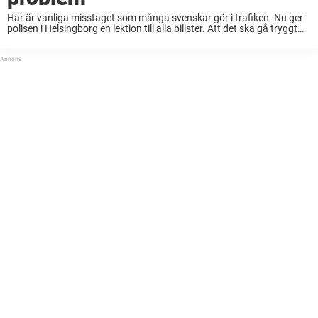
Här är vanliga misstaget som många svenskar gör i trafiken. Nu ger
polisen i Helsingborg en lektion till alla bilister. Att det ska gå tryggt
och säkert till ute på vägarna är något som vi ...