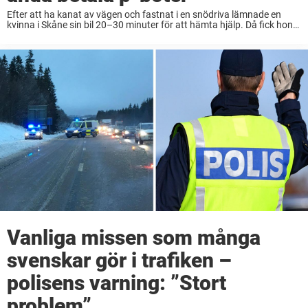
Efter att ha kanat av vägen och fastnat i en snödriva lämnade en
kvinna i Skåne sin bil 20–30 minuter för att hämta hjälp. Då fick hon
en p-bot – som Ystads tingsrätt nu slagit ...
Vanliga missen som många
svenskar gör i trafiken –
polisens varning: ”Stort
problem”