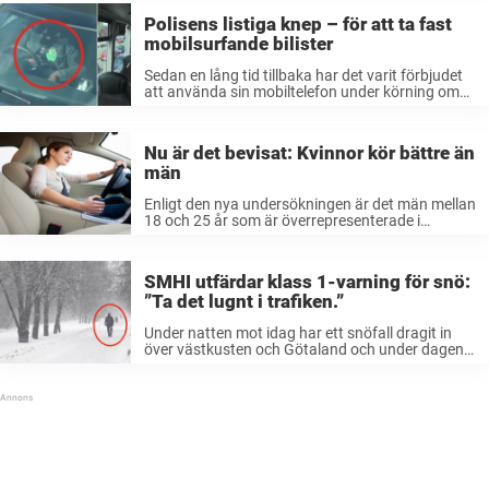
Polisens listiga knep – för att ta fast
mobilsurfande bilister
Sedan en lång tid tillbaka har det varit förbjudet
att använda sin mobiltelefon under körning om
det skulle påverka din körning negativt. Men
sedan den första februari har lagen ändrats. Så
här skriver Transportstyrelsen om ...
Nu är det bevisat: Kvinnor kör bättre än
män
Enligt den nya undersökningen är det män mellan
18 och 25 år som är överrepresenterade i
brottstatistiken. Samtidigt ska män ta fler risker,
kör med mindre marginaler och har högre risk att
skada andra än ...
SMHI utfärdar klass 1-varning för snö:
”Ta det lugnt i trafiken.”
Under natten mot idag har ett snöfall dragit in
över västkusten och Götaland och under dagen
väntas det röra sig vidare nordost över landet.
SMHI har därför utfärdat varningar som främst
gäller för Bohuslän, Dalsland ...