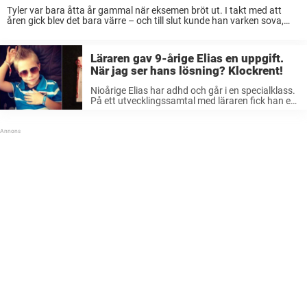
Tyler var bara åtta år gammal när eksemen bröt ut. I takt med att
åren gick blev det bara värre – och till slut kunde han varken sova,
leka eller gå i skolan. Smärtorna var ...
Läraren gav 9-årige Elias en uppgift.
När jag ser hans lösning? Klockrent!
Nioårige Elias har adhd och går i en specialklass.
På ett utvecklingssamtal med läraren fick han en
särskild uppgift. Han skulle öva på att skriva
berättelser med en röd tråd. Många som får
denna uppgift ...