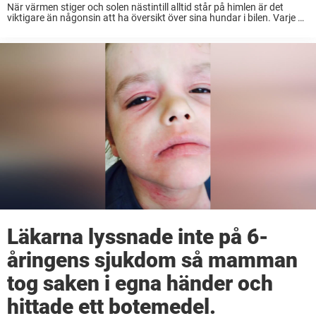
När värmen stiger och solen nästintill alltid står på himlen är det
viktigare än någonsin att ha översikt över sina hundar i bilen. Varje år
lämnas fyrbenta vänner i överhettade bilar – och konsekvenserna
kan vara ...
Läkarna lyssnade inte på 6-
åringens sjukdom så mamman
tog saken i egna händer och
hittade ett botemedel.