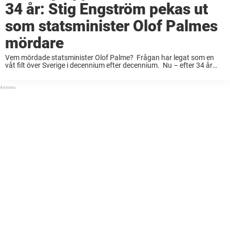
34 år: Stig Engström pekas ut
som statsminister Olof Palmes
mördare
Vem mördade statsminister Olof Palme? Frågan har legat som en
våt filt över Sverige i decennium efter decennium. Nu – efter 34 år
och 103 dagar – presenterar chefsåklagare Krister Petersson en
lösning på Palmemordet. ...