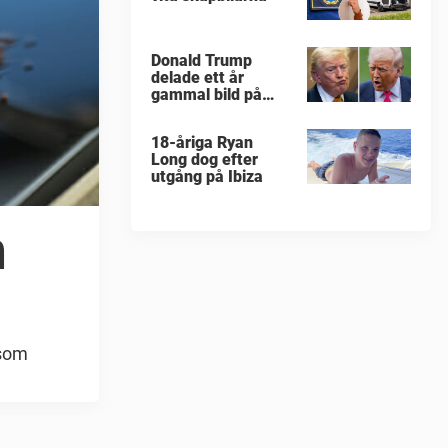
Donald Trump
delade ett år
gammal bild på
militärattack
18-åriga Ryan
Long dog efter
utgång på Ibiza
n
 som