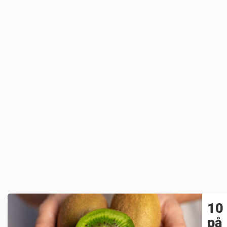
10 
på