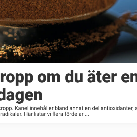
kropp om du äter e
 dagen
in kropp. Kanel innehåller bland annat en del antioxidanter,
dikaler. Här listar vi flera fördelar ...