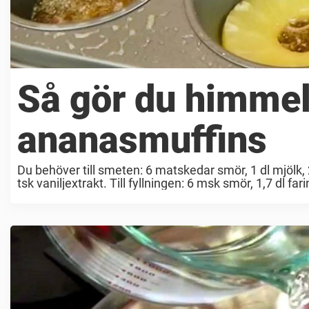
Så gör du himme
ananasmuffins
Du behöver till smeten: 6 matskedar smör, 1 dl mjölk, 2,
tsk vaniljextrakt. Till fyllningen: 6 msk smör, 1,7 dl f
mjölk och smör ...