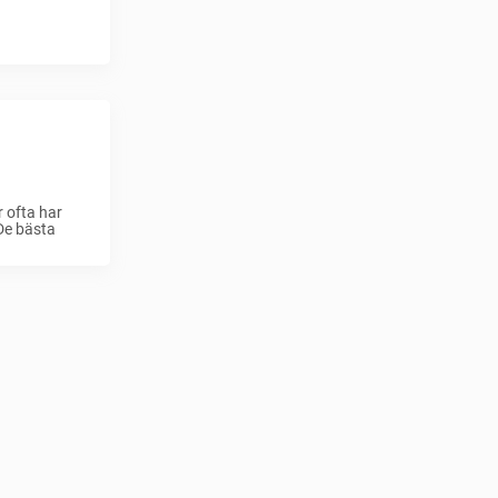
r ofta har
 De bästa