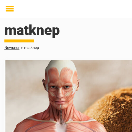
Toggle
menu
matknep
Newsner
»
matknep