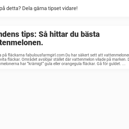
å detta? Dela gärna tipset vidare!
dens tips: Så hittar du bästa
ttenmelonen.
ta på fläckarna fabulousfarmgirl.com Du har säkert sett att vattenmelone
 vita fläckar. Området avslöjar stället där vattenmelon vilade på marken.
melonerna har ”krämigt” gula eller orangegula fläckar. Gå för guldet. ...