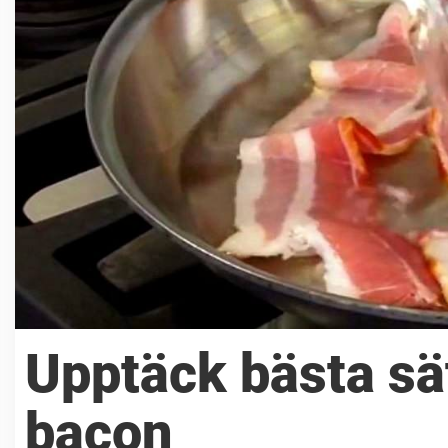
Upptäck bästa sät
bacon