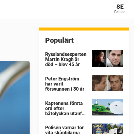
SE
Edition
Populärt
Rysslandsexperten
Martin Kragh är
död – blev 45 år
Peter Engström
har varit
försvunnen i 30 år
Kaptenens första
ord efter
båtolyckan utanför
Tjörn
Polisen varnar för
vita skåpbilarna