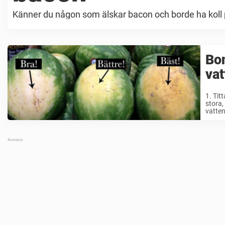
Känner du någon som älskar bacon och borde ha koll p
Bon
va
1. Tit
stora,
vatten