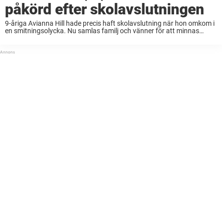
påkörd efter skolavslutningen
9-åriga Avianna Hill hade precis haft skolavslutning när hon omkom i
en smitningsolycka. Nu samlas familj och vänner för att minnas
henne. En familj i Kalifornien sörjer efter att en nioårig flicka dött i en
...