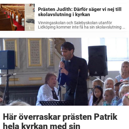
Prästen Judith: Därför säger vi nej till
skolavslutning i kyrkan
Vinningaskolan och Salebyskolan utanför
Lidköping kommer inte få ha sin skolavslutning i
kyrkan. För Expressen förklarar kyrkoherden
Judith Fagrell vid Sävare församling anledningen
till beslutet. – Vi gör det här med övertygelsen att
kyrkan ska ...
Här överraskar prästen Patrik
hela kyrkan med sin