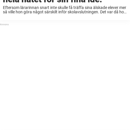
Eftersom lärarinnan snart inte skulle få träffa sina älskade elever mer
så ville hon göra något särskilt inför skolavslutningen. Det var då hon
fick idén. Bildkälla: Chris-ShaRee Castlebury (Facebook) Det är
nämligen inte vilken klänning ...