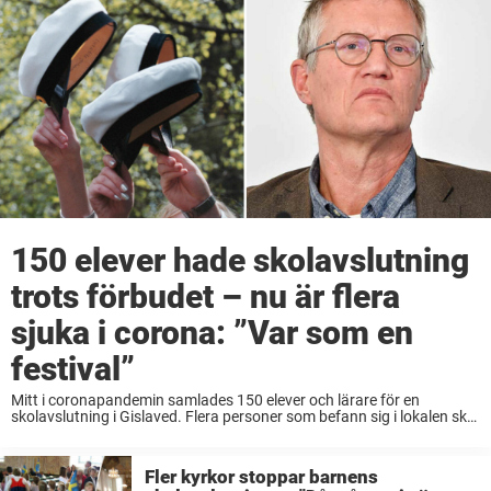
150 elever hade skolavslutning
trots förbudet – nu är flera
sjuka i corona: ”Var som en
festival”
Mitt i coronapandemin samlades 150 elever och lärare för en
skolavslutning i Gislaved. Flera personer som befann sig i lokalen ska
nu ha konstaterats smittade av viruset, rapporterar Värnamo
Nyheter. Folkhälsomyndigheten har sedan tidigare infört ...
Fler kyrkor stoppar barnens