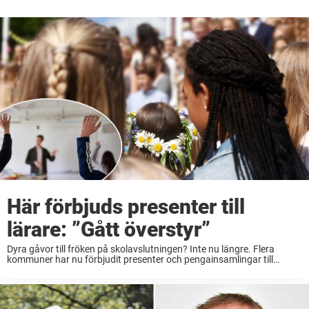
Här förbjuds presenter till
lärare: ”Gått överstyr”
Dyra gåvor till fröken på skolavslutningen? Inte nu längre. Flera
kommuner har nu förbjudit presenter och pengainsamlingar till
skolpersonal i kommunala skolor. Västerås är senast med att införa
de nya riktlinjerna, vilket VLT tidigare rapporterat. Liknande regler ...