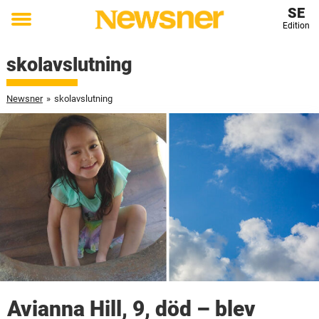
SE
Edition
Toggle
menu
skolavslutning
Newsner
»
skolavslutning
Avianna Hill, 9, död – blev