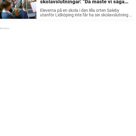
skolavslutningar: ”Då måste vi säga
nej”
Eleverna på en skola i den lilla orten Saleby
utanför Lidköping inte får ha sin skolavslutning i
kyrkan. Det efter att kyrkohedern stoppat
firandet på grund av att den inte innehöll några
religiösa inslag, någonting som ...