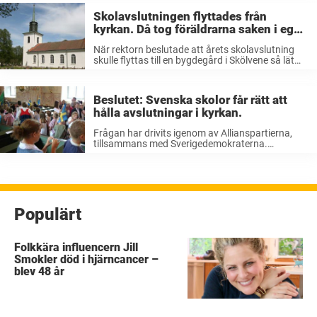
Skolavslutningen flyttades från
kyrkan. Då tog föräldrarna saken i egna
händer.
När rektorn beslutade att årets skolavslutning
skulle flyttas till en bygdegård i Skölvene så lät
inte reaktionerna vänta på sig. – Det började
spinna. Först ställdes frågan till rektorn varför
det flyttas från Hudene, sedan ...
Beslutet: Svenska skolor får rätt att
hålla avslutningar i kyrkan.
Frågan har drivits igenom av Allianspartierna,
tillsammans med Sverigedemokraterna.
Regeringen uppmanas nu att komma med ett
förslag om att offentliga skolor ska få ha
konfessionella inslag även utanför det som rör
själva utbildningen. Ett exempel ...
Populärt
Folkkära influencern Jill
Smokler död i hjärncancer –
blev 48 år