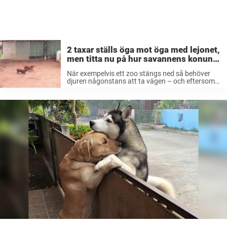
2 taxar ställs öga mot öga med lejonet,
men titta nu på hur savannens konung
reagerar
När exempelvis ett zoo stängs ned så behöver
djuren någonstans att ta vägen – och eftersom
det sällan går att skicka ut dem i det vilda igen så
kan en fristad som den i amerikanska Oklahoma
vara lösningen. ...