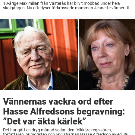
10-årige Maximilian från Västerås har blivit mobbad under hela
skolgången. Nu efterlyser förkrossade mamman Jeanette vänner till
den ensamma pojken. Maximilian från Västerås fyller snart 11 år.
Han går i fjärde klass och har aldrig ...
Vännernas vackra ord efter
Hasse Alfredsons begravning:
”Det var äkta kärlek”
Det har gått en dryg månad sedan den folkkäre regissören,
författaren, humoristen och revystjärnan Hasse Alfredson avled, 86