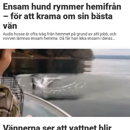
Ensam hund rymmer hemifrån
– för att krama om sin bästa
vän
Audis husse är ofta iväg från hemmet på grund av sitt jobb, och
vovven lämnas ensam hemma. Då får han leka ensam i deras
trädgård. Men som de flesta andra unga fyrbenta vänner därute blir
också ...
Vännerna ser att vattnet blir