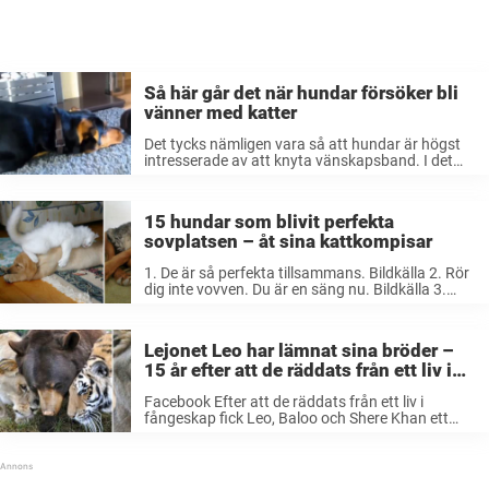
Så här går det när hundar försöker bli
vänner med katter
Det tycks nämligen vara så att hundar är högst
intresserade av att knyta vänskapsband. I det
här klippet, som har setts över 6 miljoner gånger,
får vi se hur de försöker och försöker med alla ...
15 hundar som blivit perfekta
sovplatsen – åt sina kattkompisar
1. De är så perfekta tillsammans. Bildkälla 2. Rör
dig inte vovven. Du är en säng nu. Bildkälla 3.
King-size hund! Bildkälla 4. Kissen har hittat den
perfekta platsen! Så bekvämt. Bildkälla 5. Håll
med ...
Lejonet Leo har lämnat sina bröder –
15 år efter att de räddats från ett liv i
misär
Facebook Efter att de räddats från ett liv i
fångeskap fick Leo, Baloo och Shere Khan ett
nytt hem på Noahs Ark. På bilden ovanför ser vi
Leo och Shere Khan en tid efter att ...