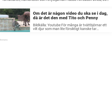
år gammal. I går begravdes han i Heliga korsets kapell på
Slottskyrkogården i Stockholm och många av ...
Om det är någon video du ska se i dag,
då är det den med Tito och Penny
Bildkälla: Youtube För många är tvättbjörnar ett
vilt djur som man lite försiktigt kanske tar
avstånd från, men så resonerar inte hunden
Penny. När tvättbjörnen Tito räddades från
döden tidigare i år hamnade han nämligen ...