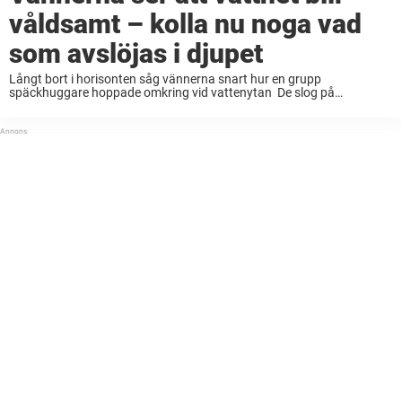
våldsamt – kolla nu noga vad
som avslöjas i djupet
Långt bort i horisonten såg vännerna snart hur en grupp
späckhuggare hoppade omkring vid vattenytan De slog på
filmkameran och förevigade den oslagbara synen – men de var inte
alls förberedda på vad som skulle ...