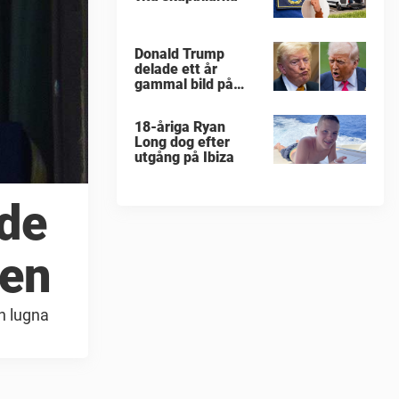
Donald Trump
delade ett år
gammal bild på
militärattack
18-åriga Ryan
Long dog efter
utgång på Ibiza
ade
gen
en lugna