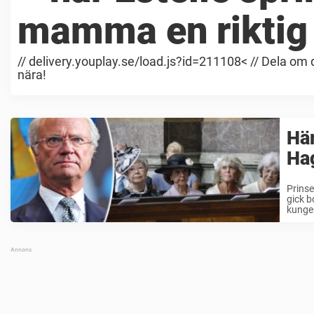
mamma en rikti
// delivery.youplay.se/load.js?id=211108< // Dela om
nära!
Här
Hag
Prinse
gick b
kungen