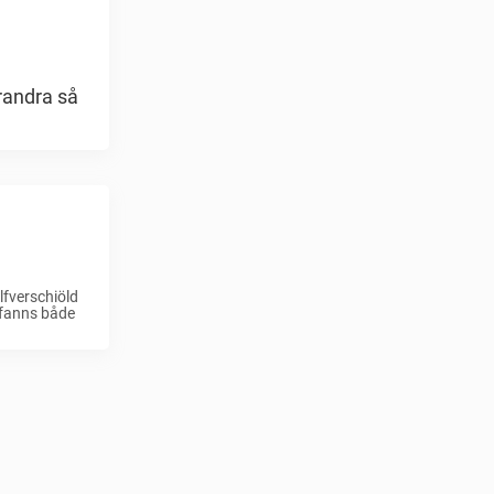
randra så
lfverschiöld
n fanns både