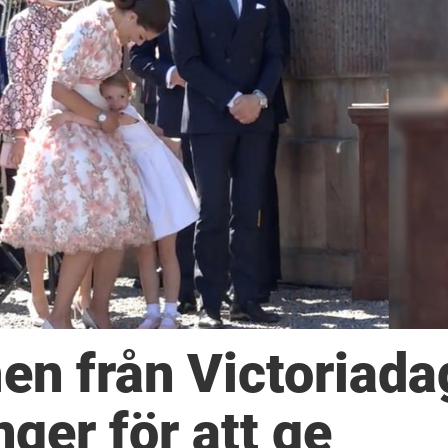
men från Victoriad
nger för att ge