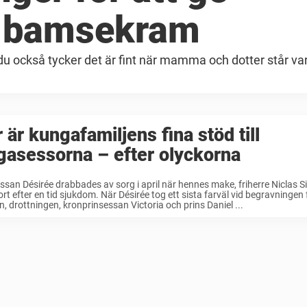
g bamsekram
 du också tycker det är fint när mamma och dotter står va
 är kungafamiljens fina stöd till
asessorna – efter olyckorna
ssan Désirée drabbades av sorg i april när hennes make, friherre Niclas Si
ort efter en tid sjukdom. När Désirée tog ett sista farväl vid begravninge
, drottningen, kronprinsessan Victoria och prins Daniel ...