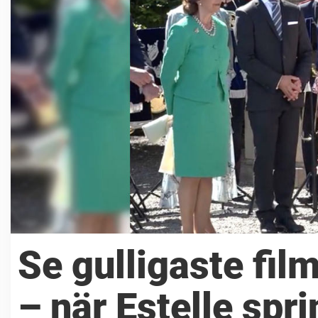
Se gulligaste fil
– när Estelle spri