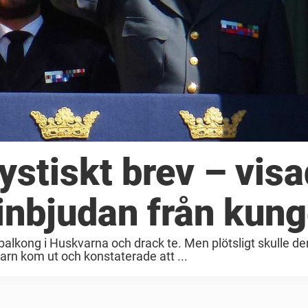
ystiskt brev – vis
inbjudan från kun
 balkong i Huskvarna och drack te. Men plötsligt skulle d
arn kom ut och konstaterade att ...