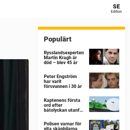
SE
Edition
Populärt
Rysslandsexperten
Martin Kragh är
död – blev 45 år
Peter Engström
har varit
försvunnen i 30 år
Kaptenens första
ord efter
båtolyckan utanför
Tjörn
Polisen varnar för
vita skåpbilarna