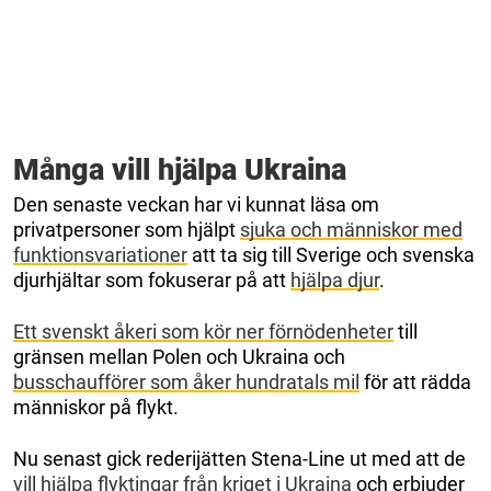
Många vill hjälpa Ukraina
Den senaste veckan har vi kunnat läsa om
privatpersoner som hjälpt
sjuka och människor med
funktionsvariationer
att ta sig till Sverige och svenska
djurhjältar som fokuserar på att
hjälpa djur
.
Ett svenskt åkeri som kör ner förnödenheter
till
gränsen mellan Polen och Ukraina och
busschaufförer som åker hundratals mil
för att rädda
människor på flykt.
Nu senast gick rederijätten Stena-Line ut med att de
vill hjälpa flyktingar från kriget i Ukraina
och erbjuder