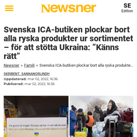
SE
Edition
Toggle
menu
Svenska ICA-butiken plockar bort
alla ryska produkter ur sortimentet
– för att stötta Ukraina: ”Känns
rätt”
Newsner
»
Familj
»
Svenska ICA-butiken plockar bort alla ryska produkter ur sortimentet – för att stötta Ukraina: "Känns rätt"
SKRIBENT: SANNANORLINDH
Uppdaterad:
mar 02, 2022, 16:36
Publicerad:
mar 02, 2022, 16:36