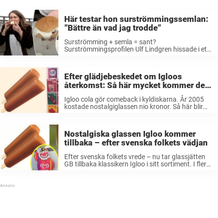
Här testar hon surströmmingssemlan:
”Bättre än vad jag trodde”
Surströmming + semla = sant?
Surströmmingsprofilen Ulf Lindgren hissade i ett
inslag i TV4 Nyheterna förra året
surströmmingssemlan till skyarna. – Allt som har
med med surströmming är både roligt och gott.
Efter glädjebeskedet om Igloos
Det är klart ...
återkomst: Så här mycket kommer den
kosta
Igloo cola gör comeback i kyldiskarna. År 2005
kostade nostalgiglassen nio kronor. Så här blir
priset när colapinnarna nu återvänder. På
måndagen kom drömbeskedet alla glassvänner
har väntat på: Igloo cola gör comeback i GB:s ...
Nostalgiska glassen Igloo kommer
tillbaka – efter svenska folkets vädjan
Efter svenska folkets vrede – nu tar glassjätten
GB tillbaka klassikern Igloo i sitt sortiment. I flera
år har svenska folket vädjat till GB att ta tillbaka
isglassen med colasmak som funnits så länge.
Den ...