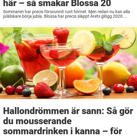
här – så smakar Blossa 20
Sommaren har precis försvunnit runt hörnet. Men redan nu kan alla
julälskare börja jubla. Blossa har precis släppt Årets glögg 2020.
Jultomten, pepparkakor och lussebullar i all ära. Vad är väl egentligen
en riktig svensk ...
Hallondrömmen är sann: Så gör
du mousserande
sommardrinken i kanna – för