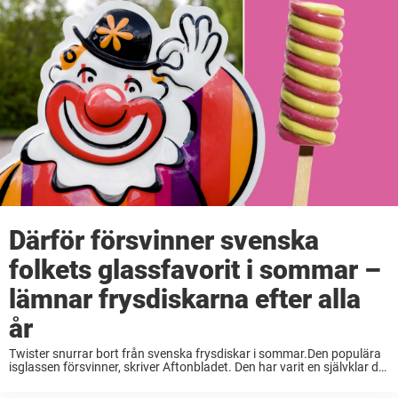
Därför försvinner svenska
folkets glassfavorit i sommar –
lämnar frysdiskarna efter alla
år
Twister snurrar bort från svenska frysdiskar i sommar.Den populära
isglassen försvinner, skriver Aftonbladet. Den har varit en självklar del
av många glassälskares somrar i massor av år. Men när kalendern
visar 2022 är det slut ...