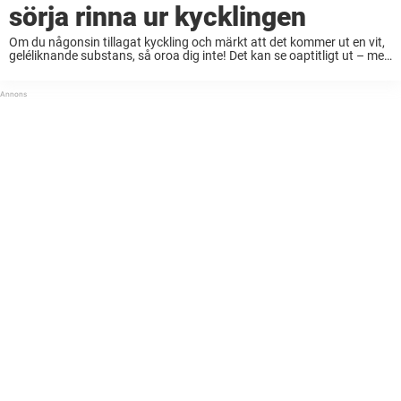
sörja rinna ur kycklingen
Om du någonsin tillagat kyckling och märkt att det kommer ut en vit,
geléliknande substans, så oroa dig inte! Det kan se oaptitligt ut – men
det är faktiskt ett naturligt fenomen som orsakas av ...