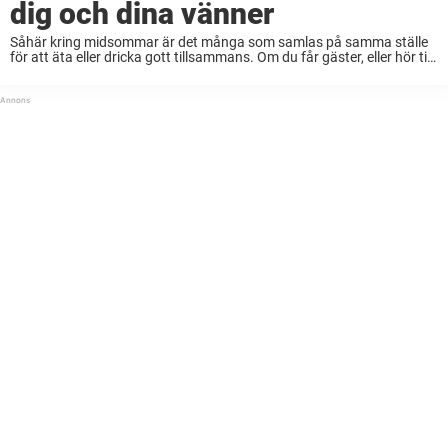
dig och dina vänner
Såhär kring midsommar är det många som samlas på samma ställe
för att äta eller dricka gott tillsammans. Om du får gäster, eller hör till
en av de vars lott blivit att ansvara för drycken ...