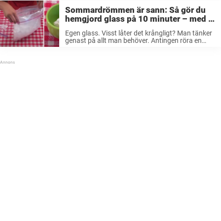
Sommardrömmen är sann: Så gör du
hemgjord glass på 10 minuter – med 2
plastpåsar
Egen glass. Visst låter det krångligt? Man tänker
genast på allt man behöver. Antingen röra en
gång i timmen resten av dagen eller införskaffa
en dyr glassmaskin. Men det finns betydligt
enklare sätt. Vad sägs ...