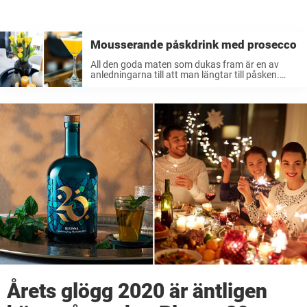
Mousserande påskdrink med prosecco
All den goda maten som dukas fram är en av
anledningarna till att man längtar till påsken.
Prinskorvar, ägghalvor, Janssons frestelse, ja,
listan av godsaker kan göras lång. Men vad ska
man egentligen dricka till? ...
Årets glögg 2020 är äntligen