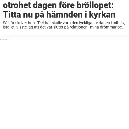
otrohet dagen före bröllopet:
Titta nu på hämnden i kyrkan
Så här skriver hon: ”Det här skulle vara den lyckligaste dagen i mitt liv,
istället, visste jag att det var slutet på relationen i mina drömmar och
alla skulle få bevittna den. Jag visste att ...