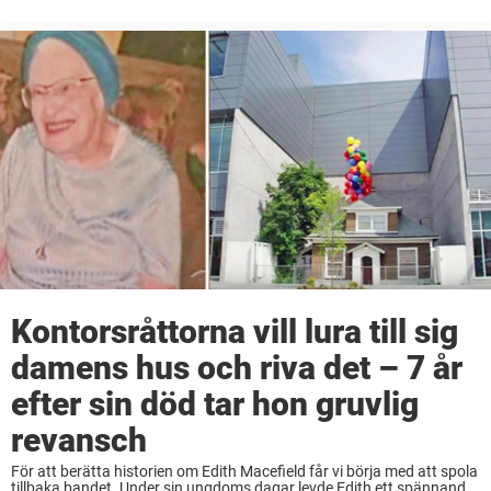
på gatan, stod nämligen en gaffeltruck… i full färd med att lyfta en ...
Kontorsråttorna vill lura till sig
damens hus och riva det – 7 år
efter sin död tar hon gruvlig
revansch
För att berätta historien om Edith Macefield får vi börja med att spola
tillbaka bandet. Under sin ungdoms dagar levde Edith ett spännande