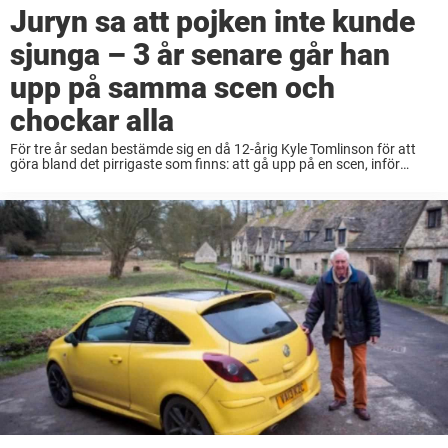
Juryn sa att pojken inte kunde
sjunga – 3 år senare går han
upp på samma scen och
chockar alla
För tre år sedan bestämde sig en då 12-årig Kyle Tomlinson för att
göra bland det pirrigaste som finns: att gå upp på en scen, inför
tusentals granskande ögon, och prova vingarna i talangjakten
Britain’s ...