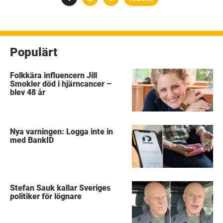
för
inlägg
Populärt
Folkkära influencern Jill
Smokler död i hjärncancer –
blev 48 år
Nya varningen: Logga inte in
med BankID
Stefan Sauk kallar Sveriges
politiker för lögnare