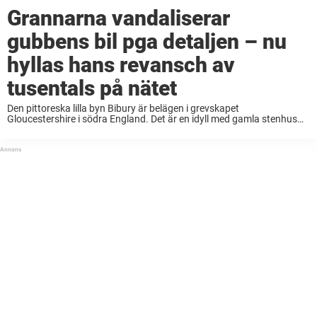
Grannarna vandaliserar
gubbens bil pga detaljen – nu
hyllas hans revansch av
tusentals på nätet
Den pittoreska lilla byn Bibury är belägen i grevskapet
Gloucestershire i södra England. Det är en idyll med gamla stenhus
längs de små gatorna, gröna kullar och en lång, porlande flod – och
det är i ...