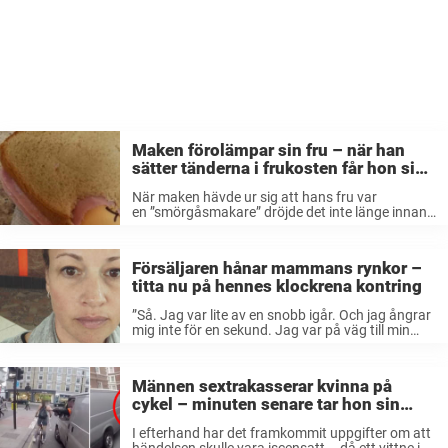
Maken förolämpar sin fru – när han
sätter tänderna i frukosten får hon sin
revansch
När maken hävde ur sig att hans fru var
en ”smörgåsmakare” dröjde det inte länge innan
det sexistiska ”skämtet” fick konsekvenser. Sova
på soffan? En natt i garaget? Nej då, frun hade
en idé som genast ...
Försäljaren hånar mammans rynkor –
titta nu på hennes klockrena kontring
”Så. Jag var lite av en snobb igår. Och jag ångrar
mig inte för en sekund. Jag var på väg till min
gate på flygplatsen när en man från ett spa
lurade in mig i ...
Männen sextrakasserar kvinna på
cykel – minuten senare tar hon sin
revansch
I efterhand har det framkommit uppgifter om att
händelsen skulle vara iscensatt – då ett vittne i