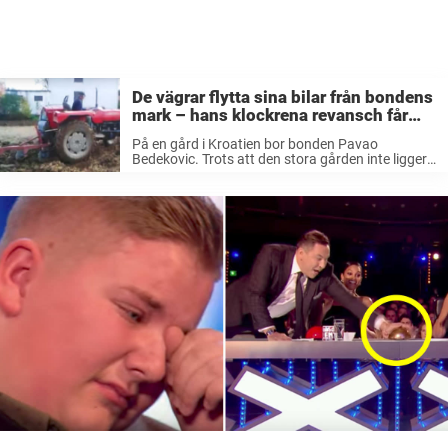
De vägrar flytta sina bilar från bondens
mark – hans klockrena revansch får
hela nätet att le
På en gård i Kroatien bor bonden Pavao
Bedekovic. Trots att den stora gården inte ligger
något vidare nära en större stad så är det ofta
mycket folk i rörelse, då hans granne har en ...