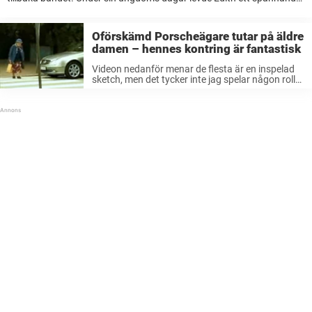
liv där hon lärde sig flera språk och gjorde karriär inom militären. ...
Oförskämd Porscheägare tutar på äldre
damen – hennes kontring är fantastisk
Videon nedanför menar de flesta är en inspelad
sketch, men det tycker inte jag spelar någon roll.
Hur det än må vara så skrattar jag mig fördärvad
av tantens klockrena revansch. Kolla in den här
...