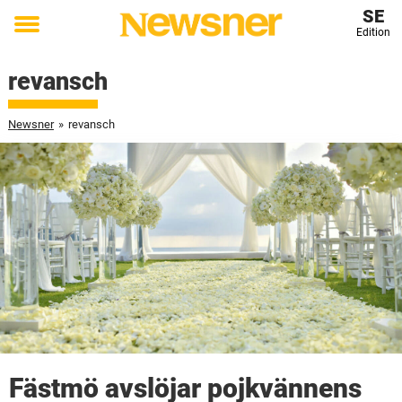
SE
Edition
Toggle
menu
revansch
Newsner
»
revansch
Fästmö avslöjar pojkvännens