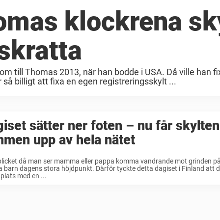
omas klockrena sk
 skratta
 kom till Thomas 2013, när han bodde i USA. Då ville han f
illigt att fixa en egen registreringsskylt ...
iset sätter ner foten – nu får skylten
mmen upp av hela nätet
licket då man ser mamma eller pappa komma vandrande mot grinden på 
barn dagens stora höjdpunkt. Därför tyckte detta dagiset i Finland att 
 plats med en ...