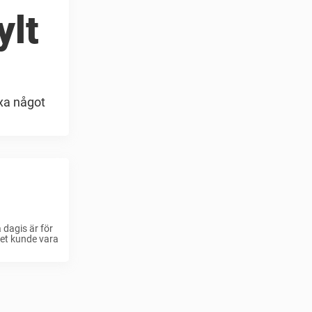
ylt
ixa något
dagis är för
det kunde vara