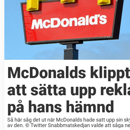
McDonalds klippt
att sätta upp rek
på hans hämnd
Så här såg det ut när McDonalds hade satt upp sin sk
av den. © Twitter Snabbmatskedjan valde att såga ne