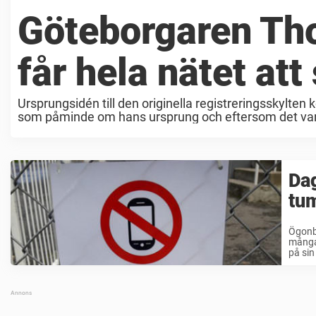
Göteborgaren Th
får hela nätet att
Ursprungsidén till den originella registreringsskylten
som påminde om hans ursprung och eftersom det var så b
Dag
tu
Ögonb
många 
på sin