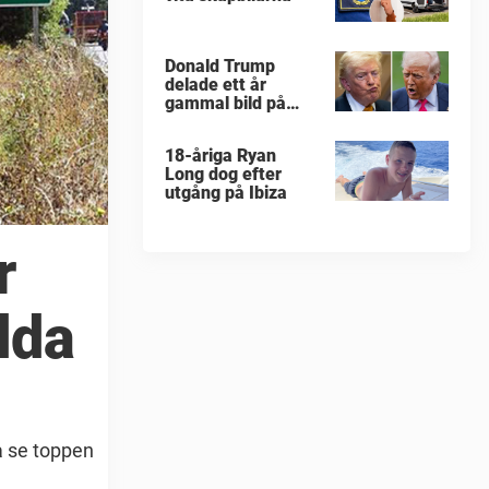
Donald Trump
delade ett år
gammal bild på
militärattack
18-åriga Ryan
Long dog efter
utgång på Ibiza
r
dda
a se toppen