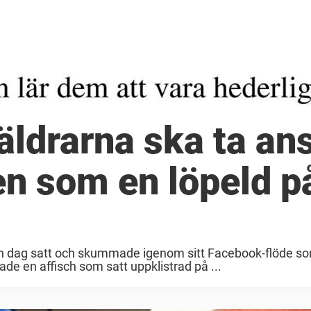
räldrarna ska ta an
en som en löpeld p
en dag satt och skummade igenom sitt Facebook-flöde s
sade en affisch som satt uppklistrad på ...