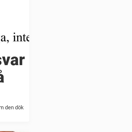
svar
å
om den dök