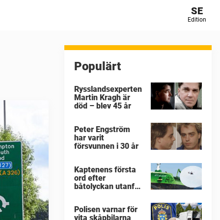
SE
Edition
Populärt
Rysslandsexperten
Martin Kragh är
död – blev 45 år
Peter Engström
har varit
försvunnen i 30 år
Kaptenens första
ord efter
båtolyckan utanför
Tjörn
Polisen varnar för
vita skåpbilarna