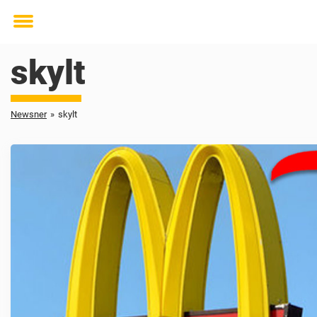
Toggle
menu
skylt
Newsner
»
skylt