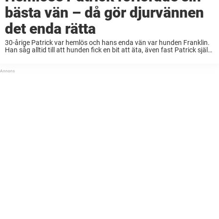
bästa vän – då gör djurvännen
det enda rätta
30-årige Patrick var hemlös och hans enda vän var hunden Franklin.
Han såg alltid till att hunden fick en bit att äta, även fast Patrick själv
hade en tom mage, och i sin ryggsäck förvarade han alltid
Franklins matskål och ...