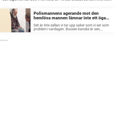
hända. Han blev utskickad, hemlös med alla sina ...
Polismannens agerande mot den
hemlösa mannen lämnar inte ett öga
torrt
Det är inte sällan vi tar upp saker som vi ser som
problem i vardagen. Bussen kanske är sen,
middagen var lite för varm eller att vi ska upp
tidigt på morgonen. Men när vi ...