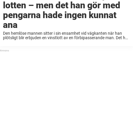
lotten – men det han gör med
pengarna hade ingen kunnat
ana
Den hemlöse mannen sitter i sin ensamhet vid vägkanten när han
plötsligt blir erbjuden en vinstlott av en förbipasserande man. Det han
inte vet om är att lotten är fejkad och att hela situationen är ...