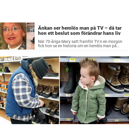
Änkan ser hemlös man på TV – då tar
hon ett beslut som förändrar hans liv
När 70-åriga Mary satt framför TV:n en morgon
fick hon se en historia om en hemlös man på
tågstationen. Den hemlöse hade precis fått ett
par strumpor, speciellt anpassade för diabetiker,
och hans glädjande blick ...