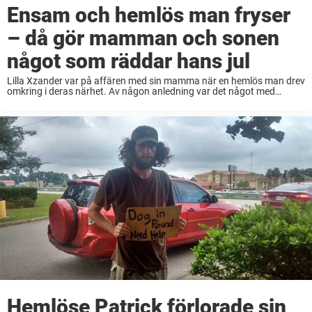
Ensam och hemlös man fryser
– då gör mamman och sonen
något som räddar hans jul
Lilla Xzander var på affären med sin mamma när en hemlös man drev
omkring i deras närhet. Av någon anledning var det något med
mannen som berörde mamman, varpå hon gick fram till honom och
ställde ...
Hemlöse Patrick förlorade sin