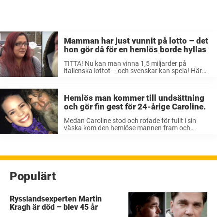
Mamman har just vunnit på lotto – det
hon gör då för en hemlös borde hyllas
TITTA! Nu kan man vinna 1,5 miljarder på
italienska lottot – och svenskar kan spela! Här
kan man ta reda på mer och lämna in sin
rad! (Annons) Som ensamstående
småbarnsmamma till tre barn är det ...
Hemlös man kommer till undsättning
och gör fin gest för 24-årige Caroline.
Medan Caroline stod och rotade för fullt i sin
väska kom den hemlöse mannen fram och
frågade om hon kunde avvara en slant. ”Så jag
svarade: ”Kan du bara vänta lite, jag tror att jag
...
Populärt
Rysslandsexperten Martin
Kragh är död – blev 45 år