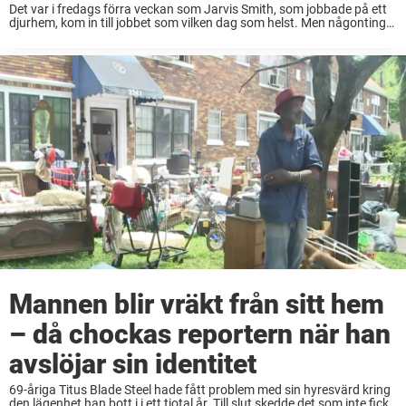
Det var i fredags förra veckan som Jarvis Smith, som jobbade på ett
djurhem, kom in till jobbet som vilken dag som helst. Men någonting
var annorlunda utanför. Där låg nämligen en hemlös man och ...
Mannen blir vräkt från sitt hem
– då chockas reportern när han
avslöjar sin identitet
69-åriga Titus Blade Steel hade fått problem med sin hyresvärd kring
den lägenhet han bott i i ett tiotal år. Till slut skedde det som inte fick