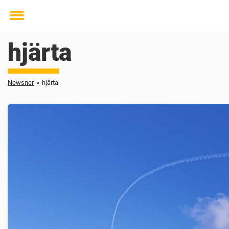
Toggle
menu
hjärta
Newsner
»
hjärta