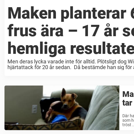
Maken planterar 6
frus ära – 17 år 
hemliga resultate
Men deras lycka varade inte för alltid. Plötsligt dog 
hjärtattack för 20 år sedan. Då bestämde han sig för at
Ma
tar
Där ha
som he
tröst .