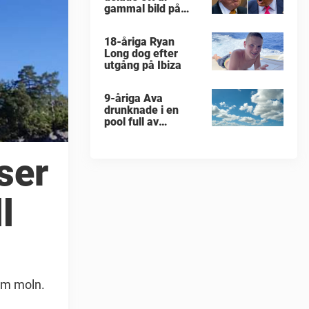
gammal bild på
militärattack
18-åriga Ryan
Long dog efter
utgång på Ibiza
9-åriga Ava
drunknade i en
pool full av
människor
yser
l
som moln.