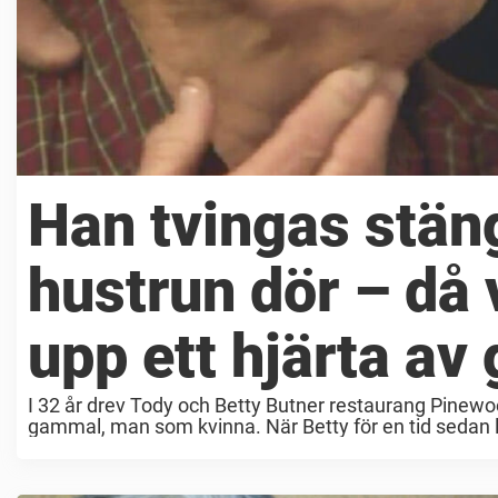
Han tvingas stän
hustrun dör – då 
upp ett hjärta av 
I 32 år drev Tody och Betty Butner restaurang Pinewoo
gammal, man som kvinna. När Betty för en tid sedan l