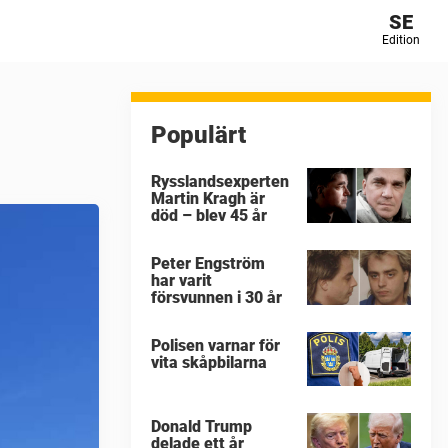
SE
Edition
Populärt
Rysslandsexperten
Martin Kragh är
död – blev 45 år
Peter Engström
har varit
försvunnen i 30 år
Polisen varnar för
vita skåpbilarna
Donald Trump
delade ett år