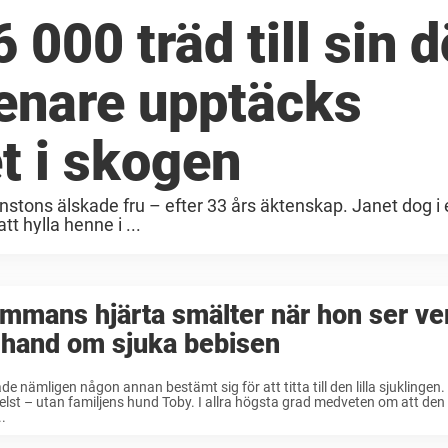
 000 träd till sin 
senare upptäcks
t i skogen
Winstons älskade fru – efter 33 års äktenskap. Janet dog i
t hylla henne i ...
mmans hjärta smälter när hon ser v
 hand om sjuka bebisen
de nämligen någon annan bestämt sig för att titta till den lilla sjuklingen
lst – utan familjens hund Toby. I allra högsta grad medveten om att den 
..