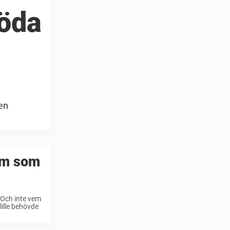
döda
 en
em som
. Och inte vem
lille behövde