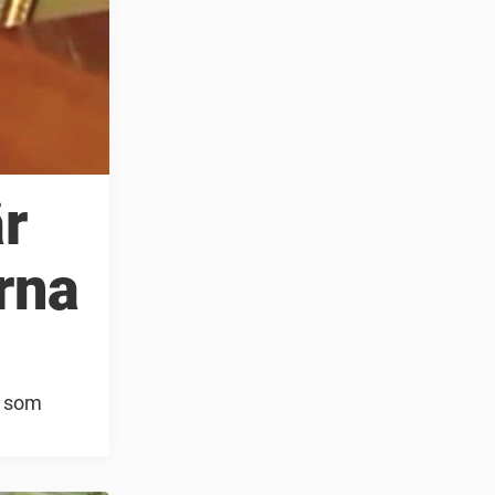
r
rna
g som