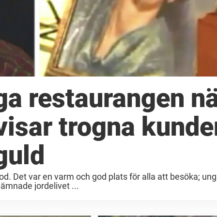
ga restaurangen nä
visar trogna kunde
guld
d. Det var en varm och god plats för alla att besöka; un
ämnade jordelivet ...