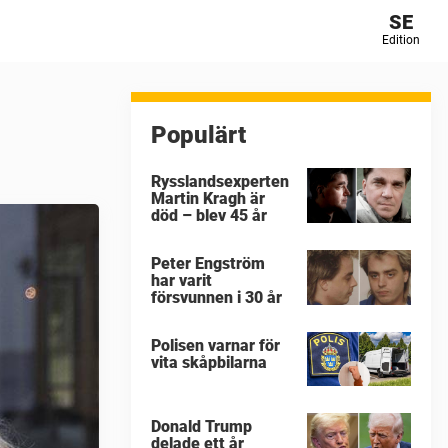
SE
Edition
Populärt
Rysslandsexperten
Martin Kragh är
död – blev 45 år
Peter Engström
har varit
försvunnen i 30 år
Polisen varnar för
vita skåpbilarna
Donald Trump
delade ett år