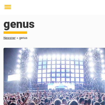
Toggle
menu
genus
Newsner
»
genus