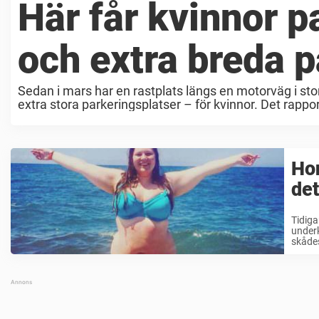
Här får kvinnor 
och extra breda p
Sedan i mars har en rastplats längs en motorväg i st
extra stora parkeringsplatser – för kvinnor. Det rappo
Hon
det
Tidiga
underk
skådes