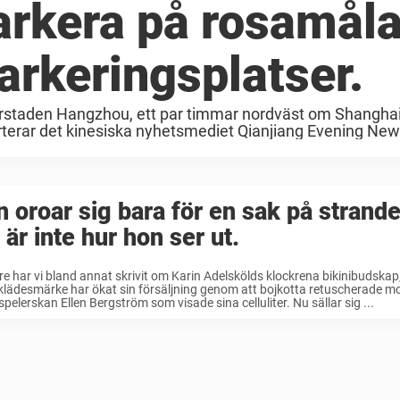
parkera på rosamål
arkeringsplatser.
orstaden Hangzhou, ett par timmar nordväst om Shanghai,
rterar det kinesiska nyhetsmediet Qianjiang Evening News,
 oroar sig bara för en sak på strand
 är inte hur hon ser ut.
re har vi bland annat skrivit om Karin Adelskölds klockrena bikinibudskap,
lädesmärke har ökat sin försäljning genom att bojkotta retuscherade m
pelerskan Ellen Bergström som visade sina celluliter. Nu sällar sig ...