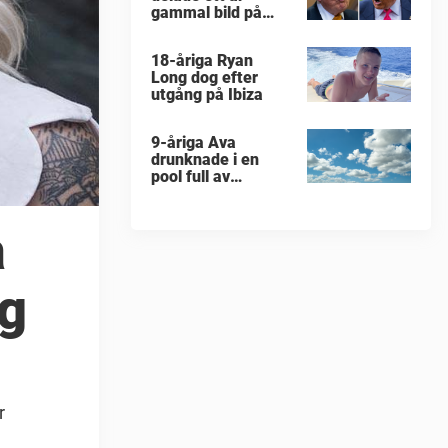
gammal bild på
militärattack
18-åriga Ryan
Long dog efter
utgång på Ibiza
9-åriga Ava
drunknade i en
pool full av
människor
a
ig
r