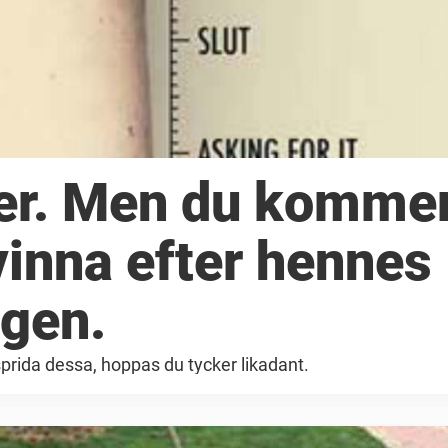
lder. Men du komme
vinna efter hennes
igen.
 sprida dessa, hoppas du tycker likadant.