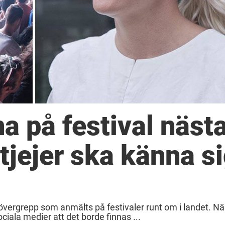
a på festival näst
tjejer ska känna s
l övergrepp som anmälts på festivaler runt om i landet. Nä
iala medier att det borde finnas ...