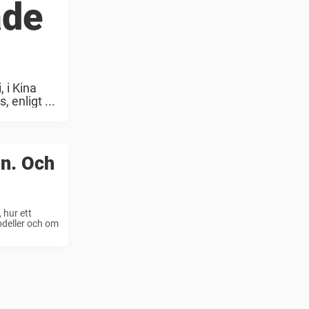
ade
 i Kina
 enligt ...
en. Och
 hur ett
odeller och om