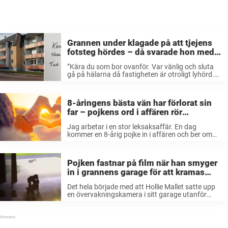
Grannen under klagade på att tjejens
fotsteg hördes – då svarade hon med
helt klockren lapp
”Kära du som bor ovanför. Var vänlig och sluta
gå på hälarna då fastigheten är otroligt lyhörd.
Tack på förhand.”, stod det på lappen som en
ung tjej i Köpenhamn fick från grannen under
henne. ...
8-åringens bästa vän har förlorat sin
far – pojkens ord i affären rör
kassörskan till tårar
Jag arbetar i en stor leksaksaffär. En dag
kommer en 8-årig pojke in i affären och ber om
min hjälp. Pojken: ”Kan du visa mig var ni har era
juldekorationer? Jag måste köpa några speciella
...
Pojken fastnar på film när han smyger
in i grannens garage för att kramas
med hunden.
Det hela började med att Hollie Mallet satte upp
en övervakningskamera i sitt garage utanför
bostaden i Louisiana, USA. Syftet var att kunna
fånga eventuella inbrottstjuvar på film, men det
var inga tjuvar hon såg ...