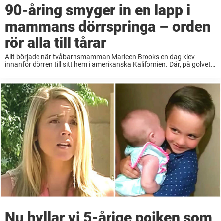
90-åring smyger in en lapp i
mammans dörrspringa – orden
rör alla till tårar
Allt började när tvåbarnsmamman Marleen Brooks en dag klev
innanför dörren till sitt hem i amerikanska Kalifornien. Där, på golvet,
såg hon plötsligt en hopvikt liten lapp. Den var signerad en äldre
kvinna lite längre ...
Nu hyllar vi 5-årige pojken som