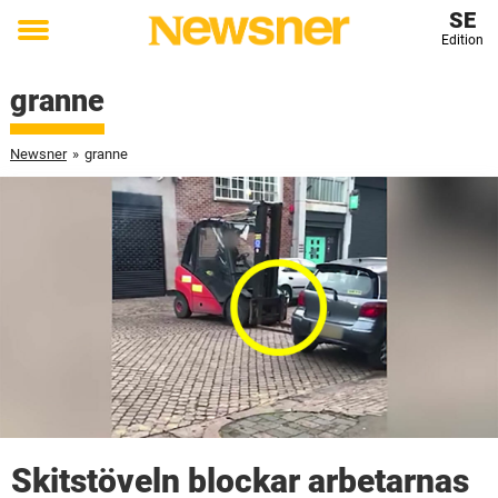
SE
Edition
Toggle
menu
granne
Newsner
»
granne
Skitstöveln blockar arbetarnas