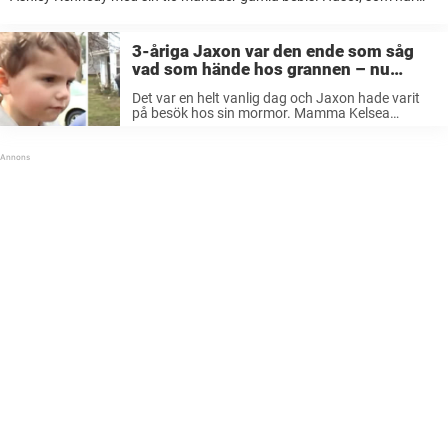
några år på nacken, ligger vägg i vägg med grannhuset – där det
tidigare ...
3-åriga Jaxon var den ende som såg
vad som hände hos grannen – nu
hyllas hans insats
Det var en helt vanlig dag och Jaxon hade varit
på besök hos sin mormor. Mamma Kelsea
Spouse skulle hämta honom och höll på att
packa in hans saker i bilen. Jaxon följde efter
henne ut ...