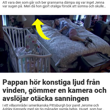
Att vara den som går och ber grannarna dämpa sig var inget Jenna
var sugen på. Men då hon gjort otaliga försök att somna och skulle
vara pigg på universitetet dagen efter såg hon till ...
Pappan hör konstiga ljud från
vinden, gömmer en kamera och
avslöjar otäcka sanningen
I ett villaområde i amerikanska Pittsburgh bor paret Jerome och
Ashley Kennedy med sin tio månader gamla bebis. Huset, som har