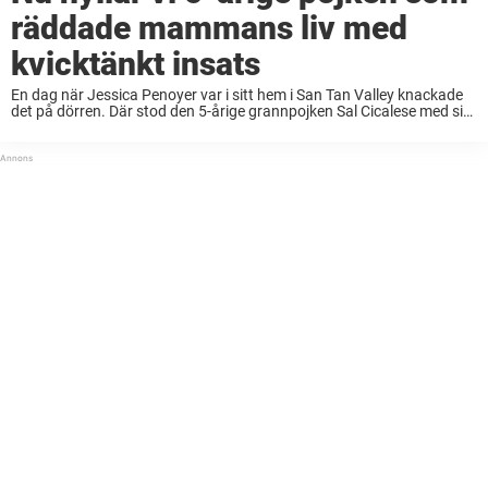
räddade mammans liv med
kvicktänkt insats
En dag när Jessica Penoyer var i sitt hem i San Tan Valley knackade
det på dörren. Där stod den 5-årige grannpojken Sal Cicalese med sin
lillasyster i famnen. – Han stod där och höll ...