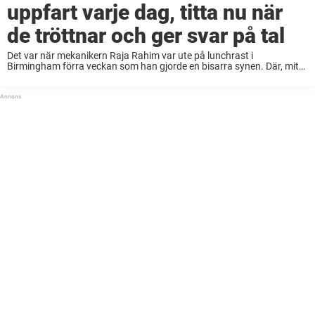
uppfart varje dag, titta nu när
de tröttnar och ger svar på tal
Det var när mekanikern Raja Rahim var ute på lunchrast i
Birmingham förra veckan som han gjorde en bisarra synen. Där, mitt
på gatan, stod nämligen en gaffeltruck… i full färd med att lyfta en ...