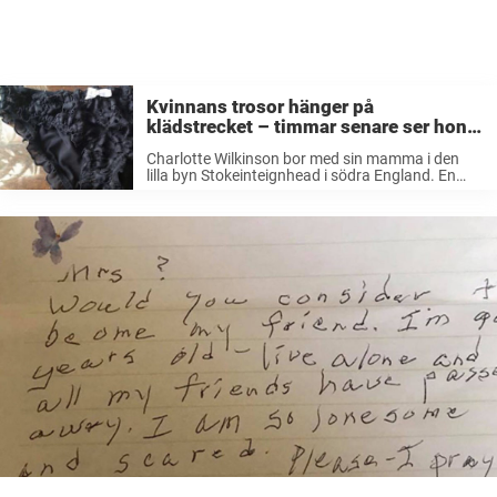
Kvinnans trosor hänger på
klädstrecket – timmar senare ser hon
lappen under dörren
Charlotte Wilkinson bor med sin mamma i den
lilla byn Stokeinteignhead i södra England. En
dag förra sensommaren skulle Charlottes
mamma så hänga lite tvätt ute på gården, som
låg mittemot en skola. Bildkälla: Charlotte
Wilkinson ...