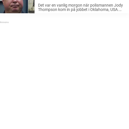
livsavgörande beslut
Det var en vanlig morgon när polismannen Jody
Thompson kom in på jobbet i Oklahoma, USA.
Men strax därefter skulle han få ett larm om att
ett barn blivit misshandlad i ett hus inte långt
därifrån ...