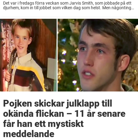
Det var i fredags förra veckan som Jarvis Smith, som jobbade på ett
djurhem, kom in till jobbet som vilken dag som helst. Men någonting
var annorlunda utanför. Där låg nämligen en hemlös man och ...
Pojken skickar julklapp till
okända flickan – 11 år senare
får han ett mystiskt
meddelande