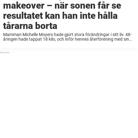
makeover – när sonen får se
resultatet kan han inte hålla
tårarna borta
Mamman Michelle Moyers hade gjort stora förändringar i sitt liv. 48-
åringen hade tappat 18 kilo, och inför hennes återförening med sin
gymnasieklass kände hon att det var dags för en makeover. I
samband med TV-programmet ”Today” i ...