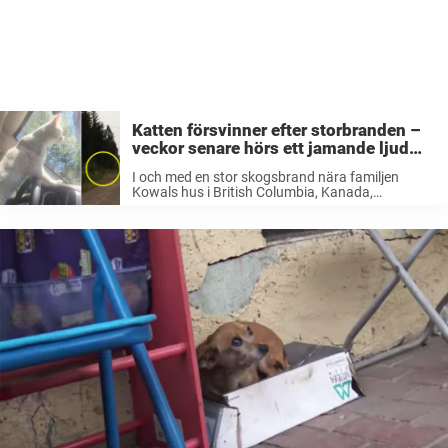
Katten försvinner efter storbranden –
veckor senare hörs ett jamande ljud
från vildmarken
I och med en stor skogsbrand nära familjen
Kowals hus i British Columbia, Kanada,
tvingades mamma Shannon att lämna sitt hus
med sina döttrar. Hennes bror hjälpte till att
snabbt packa ihop några saker – ...