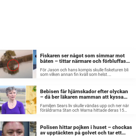
Fiskaren ser något som simmar mot
båten – tittar närmare och förbluffas
över upptäckten
För Jason och hans kompis skulle fisketuren bli
som vilken annan fin kväll som helst.
Tillsammans åkte de ut till en liten sjö och med
sig hade de sina fiskespön och lite matsäck. Men
innan ...
Bebisen får hjärnskador efter olyckan
– då ber läkaren mamman att kyssa
honom farväl
Familjen Sears liv skulle vändas upp och ner när
föräldrarna Stan och Warna hittade deras 15
månader gamla son Teagan i deras pool. Pojken
låg under en flytmadrass, var helt blå i ansiktet
och visade ...
Polisen hittar pojken i huset – chockas
av upptäckten på golvet och tar ett