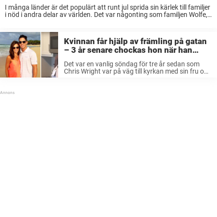
I många länder är det populärt att runt jul sprida sin kärlek till familjer
i nöd i andra delar av världen. Det var någonting som familjen Wolfe,
och deras son Tyrel, gjorde. När julen kom ...
Kvinnan får hjälp av främling på gatan
– 3 år senare chockas hon när han
avslöjar sin identitet
Det var en vanlig söndag för tre år sedan som
Chris Wright var på väg till kyrkan med sin fru och
barn i Georgia, USA. På vägen dit passerade de
en kvinna som kom gåendes ...