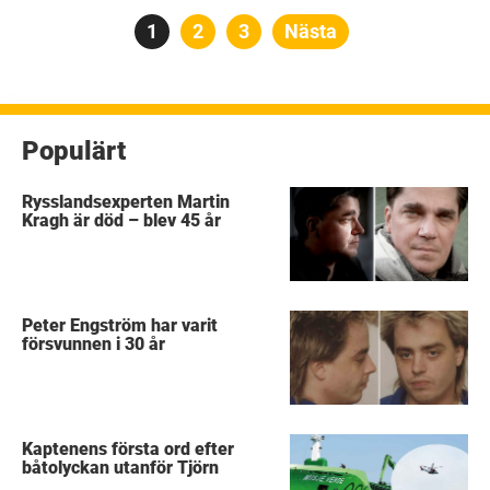
Sidnumrering
Sida
1
Sida
2
Sida
3
Nästa
för
inlägg
Populärt
Rysslandsexperten Martin
Kragh är död – blev 45 år
Peter Engström har varit
försvunnen i 30 år
Kaptenens första ord efter
båtolyckan utanför Tjörn