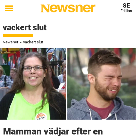
SE
Edition
Toggle
menu
vackert slut
Newsner
»
vackert slut
Mamman vädjar efter en